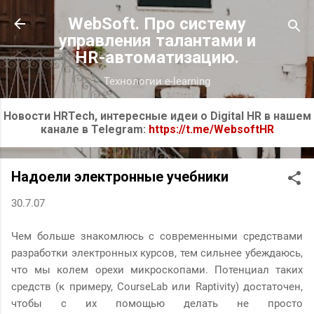
К основному контенту
WebSoft. Про систему
управления талантами и
HR-автоматизацию.
Технологии e-learning
Новости HRTech, интересные идеи о Digital HR в нашем
канале в Telegram:
https://t.me/WebsoftHR
Надоели электронные учебники
30.7.07
Чем больше знакомлюсь с современными средствами
разработки электронных курсов, тем сильнее убеждаюсь,
что мы колем орехи микроскопами. Потенциал таких
средств (к примеру, CourseLab или Raptivity) достаточен,
чтобы с их помощью делать не просто