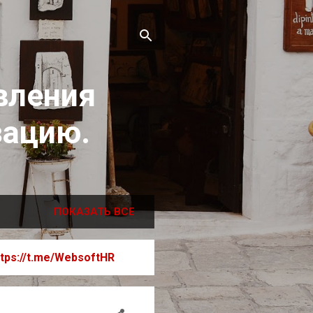
вления
зацию.
ПОКАЗАТЬ ВСЕ
ttps://t.me/WebsoftHR