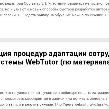
ю редактора Courselab 3.1. Участники семинара не только п
а, но и узнают о новых способах быстрой разработки интера
 версии 3.1. Подать заявку на обучение можно по ссылке. С 1
ратегия внедрения e-learning в компании". Тренинг будет поле
 с организацией обучения в компаниях. Он поможет научитьс
 или развитии электронного обучения. Важно то, что с помо
о надо обратить внимание в работе и убрать из процесса зад
Авторы и ведущие...
ия процедур адаптации сотру
стемы WebTutor (по материал
ех, кто не успел принять участие в вебинаре по автоматизац
о посмотреть мероприятие в записи или почитать основные 
отр записи в режиме он-лайн: http://news.websoft.ru/vclass/vcp