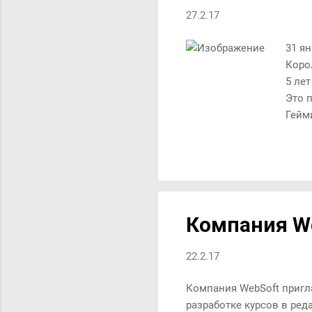
27.2.17
31 я
Коро
5 ле
Это 
Гейм
помо
сист
прич
напр
проц
время
Компания We
напо
22.2.17
Компания WebSoft пригла
разработке курсов в реда