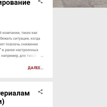
ирование
 компании, таких как
бежать ситуации, когда
ожет повлечь снижение
” в ранее настроенных
 например, для такой
 планов нужно составить
вать с потенциальным
ДАЛЕЕ...
ожно реализовать
бучением можно
енных специал...
териалам
и)