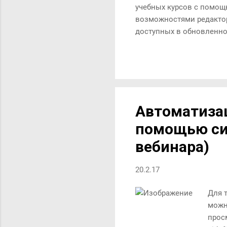
учебных курсов с помощь
возможностями редактор
доступных в обновленной
года. Онлайн-тренинг "Ст
сотрудникам, связанным
стратегию при внедрении
выделить главное, на чт
не влияющие на проект. 
Автоматизац
помощью си
вебинара)
20.2.17
Для т
можн
просм