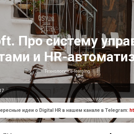
К основному контенту
ft. Про систему упра
тами и HR-автомати
Технологии e-learning
17
ересные идеи о Digital HR в нашем канале в Telegram:
h