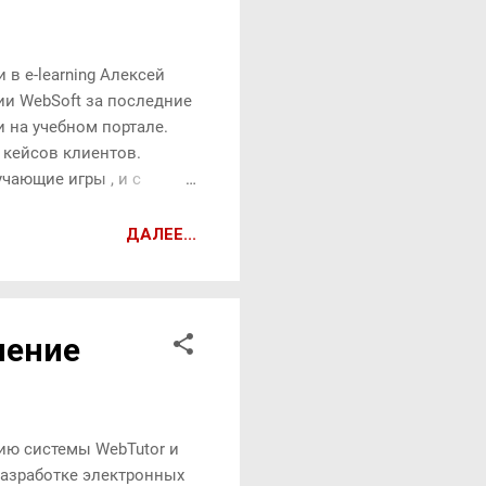
в e-learning Алексей
и WebSoft за последние
 на учебном портале.
 кейсов клиентов.
чающие игры , и с
дрить игровые механики
альным по нескольким
ДАЛЕЕ...
и игровой курс,
ный производственный
чительный бюджет и
 учебный портал
чение
о...
нию системы WebTutor и
 разработке электронных