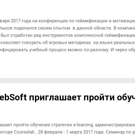
нваря 2017 года на конференции по геймификации и мотивации 
льков поделился своим опытом в данной области. В компани
т был отработан ряд инструментов комплексной геймификации
позволяет говорить об игровых методиках на языке реальных
ифицировать учебный процесс можно по-разному. И через обу
щью игровых элементов в электронных курсах. А можно вне
емно на уровне всего портала обучения , что является оптим
инам: во-первых, не всякую тему можно «оформить» в игру ил
имер, когда это сложный теоретический материал или слож
есс. во-вторых, не по каждой теме имеет смысл тратить зна
 на разработку такого игрового контента. и, в-третьих, когда
bSoft приглашает пройти обу
лнен самыми разнообразными материалами от «вордовских» д
шает пройти обучение стратегии e-learning, администрирова
кторе Courselab . 28 февраля - 1 марта 2017 года. Семинар по