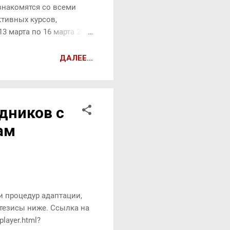
ознакомятся со всеми
ктивных курсов,
3 марта по 16 марта 2017
зен hr-менеджерам,
я выбирать верную
ДАЛЕЕ...
щью тренинга вы сможете
ачи, отнимающие время и
дников с
ам
ии процедур адаптации,
тезисы ниже. Ссылка на
layer.html?