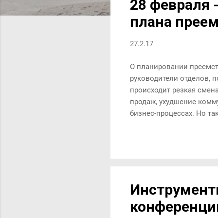
28 февраля 
н
плана преем
и
я
27.2.17
О планировании преемст
руководители отделов, п
происходит резкая смен
продаж, ухудшение комм
бизнес-процессах. Но т
распространенной, как м
не 5 и не 10? И для каж
руководителем или наст
инструментами LMS-порт
организовать процесс п
Инструмент
конференци