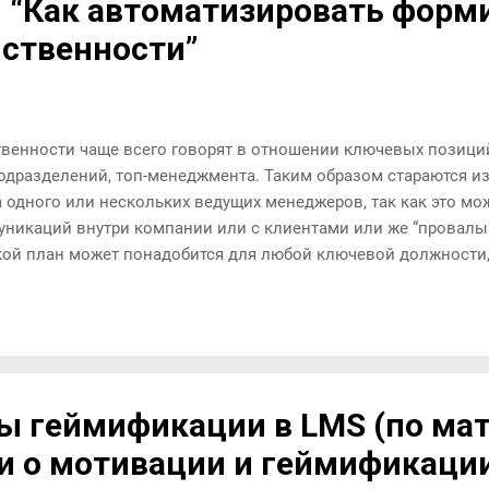
- “Как автоматизировать форм
ственности”
венности чаще всего говорят в отношении ключевых позиций
одразделений, топ-менеджмента. Таким образом стараются из
а одного или нескольких ведущих менеджеров, так как это м
уникаций внутри компании или с клиентами или же “провалы
акой план может понадобится для любой ключевой должности,
енеджер по продажам или кассир. И что делать, когда таких
дого прописать список учебных мероприятий, задач и согласо
авником? Тут на помощь приходит автоматизация, которую м
ала.. Именно с помощью современных систем управления о
одготовки кадрового резерва из числа успешных целеустремл
ы геймификации в LMS (по ма
и о мотивации и геймификаци