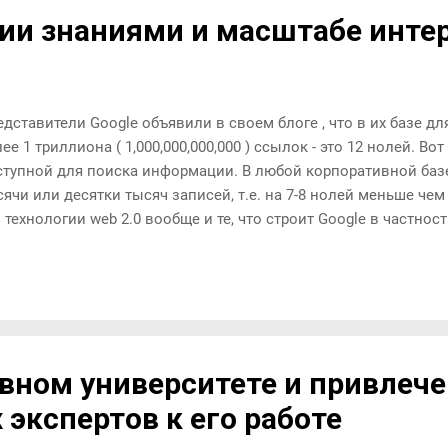
ии знаниями и масштабе инте
едставители Google объявили в своем блоге , что в их базе д
ее 1 триллиона ( 1,000,000,000,000 ) ссылок - это 12 нолей. В
ступной для поиска информации. В любой корпоративной баз
ячи или десятки тысяч записей, т.е. на 7-8 нолей меньше чем 
 технологии web 2.0 вообще и те, что строит Google в частност
равления знаниями 21 века. Вот я задумался - подойдут ли он
пользования? Это как использовать электронный микроскоп
сстояния, для которого подходит школьная линейка... PS Нес
декса, интересная мысль про Google:
вном университете и привлеч
экспертов к его работе