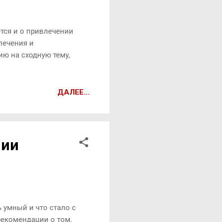
ется и о привлечении
лечения и
ю на сходную тему,
ДАЛЕЕ...
лии
 умный и что стало с
рекомендации о том,