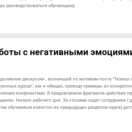
рь руководствоваться обучающему
боты с негативными эмоциями
одолжение дискуссии , возникшей по мотивам поста "Тезисы 
тронных курсах", как и обещал, приведу примеры из конкретн
влению конфликтами: В предлагаемом фрагменте действие п
щении. Начало рабочего дня. За столами сидят сотрудники ( р
этом обучаемым известно из предыдущих разделов курса) до
ифицированными и постоянными. Рис. 1 Тут в кабинет входит 
нчивший вуз и всего вторую неделю работающий в этой компа
, коллеги! В ответ он слышит весьма эмоциональные высказ