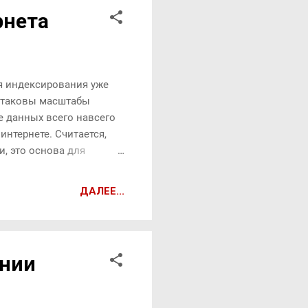
рнета
ля индексирования уже
от таковы масштабы
е данных всего навсего
интернете. Считается,
и, это основа для
и для корпоративного
 для измерения
ДАЛЕЕ...
мотря на масштабы
ении