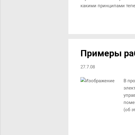
какими принципами тепе
Примеры ра
27.7.08
В пр
элек
упра
поме
(об 
квал
зако
утро