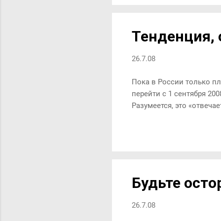
соот
добр
Ваши
Тенденция,
обяза
круго
26.7.08
Пока в России только пл
перейти с 1 сентября 200
Разумеется, это «отвеча
Будьте ост
26.7.08