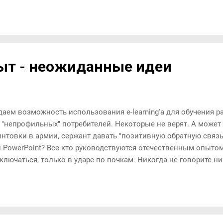
ыт - неожиданные идеи
ем возможность использования e-learning'а для обучения ра
 "непрофильных" потребителей. Некоторые не верят. А может 
интовки в армии, сержант давать "позитивную обратную связ
 PowerPoint? Все кто руководствуются отечественным опыто
ключаться, только в ударе по почкам. Никогда не говорите н
лой бизнеса видео про правила предоставления обратной св
ожет и с e-learning возможны неожидаанные открытия, если 