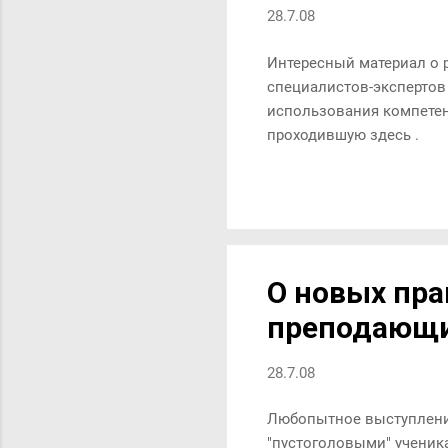
28.7.08
Интересный материал о р
специалистов-экспертов 
использования компетен
проходившую здесь .
О новых пра
преподающих
28.7.08
Любопытное выступление 
"пустоголовыми" ученика