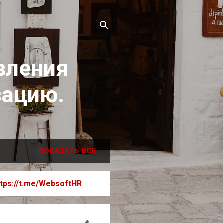
вления
зацию.
ПОКАЗАТЬ ВСЕ
ttps://t.me/WebsoftHR