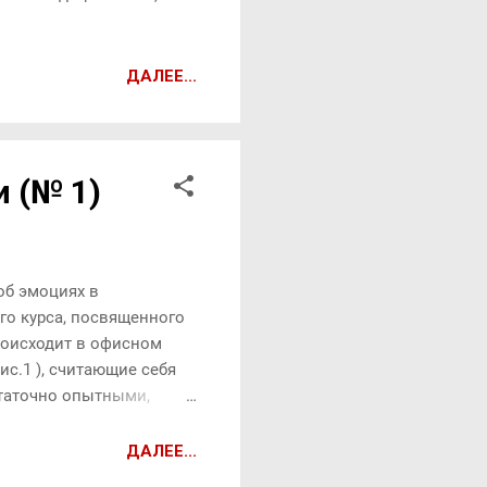
ДАЛЕЕ...
 (№ 1)
об эмоциях в
ого курса, посвященного
роисходит в офисном
ис.1 ), считающие себя
статочно опытными,
Фёдор, всего год назад
нии. Федор : Доброе
ДАЛЕЕ...
ывания, подкрепляемые