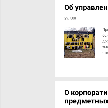
Об управлен
29.7.08
Пр
бол
до
тыс
что
уп
ис
ра
ин
О корпорати
предметных 