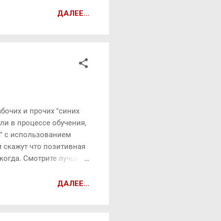
ДАЛЕЕ...
бочих и прочих "синих
ли в процессе обучения,
ь" с использованием
м скажут что позитивная
икогда. Смотрите лучше
язи для морской пехоты
пристальнее посмотреть
ДАЛЕЕ...