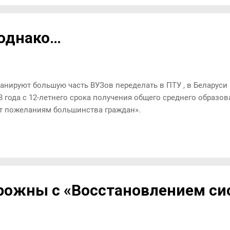
ветствующими мимическими выражениями и жестами персона
ое! После вашего появления у нас в помещении стало тесно и
 вечные вопросы по мелочам отвлекают меня от выполнени
 однако…
нностей. - Почему так получается: стоит Федору появиться, ка
м виноват...
анируют большую часть ВУЗов переделать в ПТУ , в Беларуси
8 года с 12-летнего срока получения общего среднего образов
ет пожеланиям большинства граждан».
орожны с «Восстановлением с