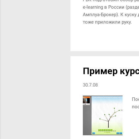
e-learning в России (раз
Амплуа-Брокер). К куск
тоже приложили руку.
Пример кур
30.7.08
По
по