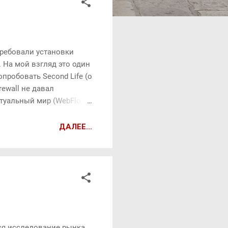
требовали установки
 На мой взгляд это один
пробовать Second Life (о
rewall не давал
ртуальный мир (WebFlock)
 это декларируется, хотя
ания за $100.000. Если
ДАЛЕЕ...
е ранние посты про
тся исследование рынка