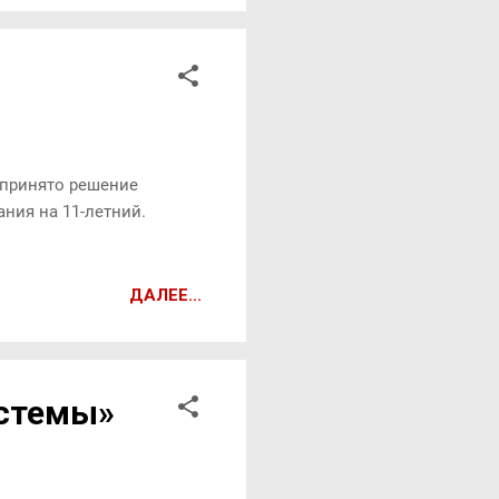
жей: - Никакое не
 совсем нечем дышать. -
я собственных
к я сразу чувствую себя
 принято решение
ания на 11-летний.
ДАЛЕЕ...
истемы»