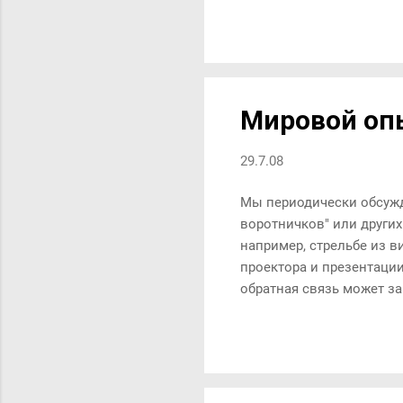
Мировой оп
29.7.08
Мы периодически обсужда
воротничков" или других
например, стрельбе из в
проектора и презентации
обратная связь может за
снятое Гарвардской шко
США (на английском): М
на мировой опыт.