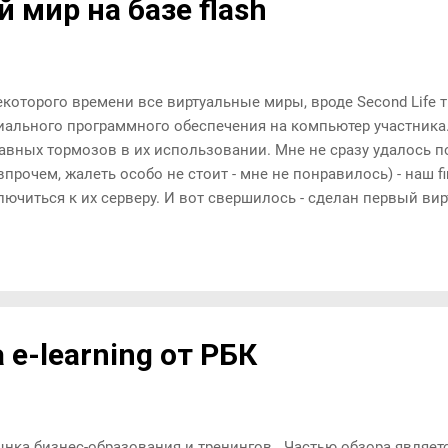
 мир на базе flash
екоторого времени все виртуальные миры, вроде Second Life 
иального программного обеспечения на компьютер участника.
лавных тормозов в их использовании. Мне не сразу удалось по
впрочем, жалеть особо не стоит - мне не понравилось) - наш fi
лючиться к их серверу. И вот свершилось - сделан первый ви
отающий в браузере (клиент сделан на flash). ПО крайней мере
обовать нельзя. Можно купить для корпоративного использов
ешиться прикупить - пригласите посмотреть :) См. также боле
уальные миры в этом блоге .
 e-learning от РБК
ынка бизнес-образования и тренингов . Частью обзора являе