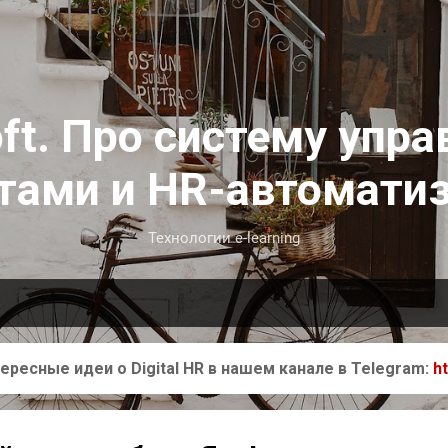
К основному контенту
ft. Про систему упра
тами и HR-автомати
Технологии e-learning
ересные идеи о Digital HR в нашем канале в Telegram:
h