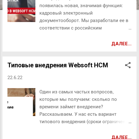
появилась новая, значимая функция:
кадровый электронный
документооборот. Мы разработали ее в
соответствии с российским
законодательством, которое позволяет
создавать, подписывать и хранить в
ДАЛЕЕ...
электронном виде большую часть
кадровых документов. Какие теперь
Типовые внедрения Websoft HCM
есть возможности: Электронное
визирование почти всех форм кадровых
22.6.22
документов Выпуск УНЭП для всех
сотрудников бесплатно Импорт УКЭП
Один из самых частых вопросов,
для руководителей и сотрудников HR-
которые мы получаем: сколько по
службы Простой и понятный интерфейс:
времени займет внедрение?
приложение для HR-специалистов и
Рассказываем. У нас есть вариант
портал для сотрудников Возможность
типового внедрения (сроки ограничены
создавать разные типы документов и
и прогнозируемы: примерно 1 месяц), и
для них указывать настройки: подписи,
есть вариант уникальной настройки
ДАЛЕЕ...