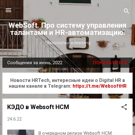
К основному контенту
WebSoft. Про систему управления
талантами и HR-автоматизацию.
Технологии e-learning
Сообщения за июнь, 2022
ПОКАЗАТЬ ВСЕ
С
о
Новости HRTech, интересные идеи о Digital HR в
о
нашем канале в Telegram:
https://t.me/WebsoftHR
б
щ
е
КЭДО в Websoft HCM
н
24.6.22
и
я
В очередном релизе Websoft HCM