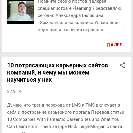
Помните серию постов "Галерея
стратегии компании PM помогает
специалистов e - learning"? редставляю
менеджерам принимать стратегические
сегодня Александра Беляшина
оперативные решения (я не понимаю,
- Заместителя начальника Управления
честно, чт о значит strategic operational
обучения и развития персонала
decisions , потому что стратегические и
Департамента персонала Банка Русский
оперативные решения это вообще то
Стандарт. Без ложной скромности
ДАЛЕЕ...
про разное: Strategic decisions are
называю этот пост звездным. По одной
fundamental and directional , and over -
простой причине: выступления
arching . Operational decisions, on the other
10 потрясающих карьерных сайтов
Александра Беляшина всегда в топ
hand, primarily affect the day-to-day
компаний, и чему мы можем
просмотров. Один из самых лайкнутых
implementation of strategic decisions.
научиться у них
роликов Александра - Куда идет e -
While strategic decisions usually have
learning - более 350 просмотров
longer-term implications, operat...
22.9.14
Выступление на последней выставке
Персонал Москва 2014 И еще одно
Думаю, что тренд перехода от LMS к TMS включает в
выступление Александра на выставке
себя и построение карьерного портала Перевод статьи
Персонал Москва 2013 - 5 простых
10 Companies With Fantastic Career Sites and What You
шагов, чтобы внедрить СДО - более 300
Can Learn From Them автора Nick Leigh-Morgan с сайта
(!!!) просмотров. Восклицательные знаки