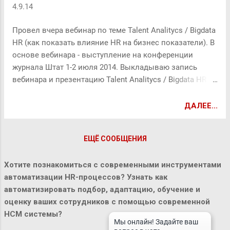
4.9.14
Провел вчера вебинар по теме Talent Analitycs / Bigdata
HR (как показать влияние HR на бизнес показатели). В
основе вебинара - выступление на конференции
журнала Штат 1-2 июля 2014. Выкладываю запись
вебинара и презентацию Talent Analitycs / Bigdata HR
(как показать влияние HR на бизнес показатели) from
Эдуард Бабушкин ..... И напоминаю, что завтра, 5
ДАЛЕЕ...
сентября проводит вебинар Денисова Елена
(Европлан) с темой Автоматизированная система
ЕЩЁ СООБЩЕНИЯ
управления знаниями компании на базе e-learning
«Интеллектуальный банк» Приглашаю!
Хотите познакомиться с современными инструментами
автоматизации HR-процессов? Узнать как
автоматизировать подбор, адаптацию, обучение и
оценку ваших сотрудников с помощью современной
HCM системы?