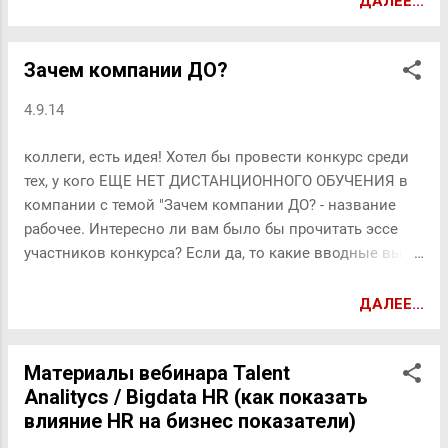
ДАЛЕЕ...
моем стремлении развиваться Нет
Задача: посмотреть, как забота о
развитии подчиненного влияет на
Зачем компании ДО?
текучесть персонала. Кого цифры
вводят в депрессию, можно сразу к
4.9.14
выводам в конце п...
коллеги, есть идея! Хотел бы провести конкурс среди
тех, у кого ЕЩЕ НЕТ ДИСТАНЦИОННОГО ОБУЧЕНИЯ в
компании с темой "Зачем компании ДО? - название
рабочее. Интересно ли вам было бы прочитать эссе
участников конкурса? Если да, то какие вводные вы
бы добавили? Или может тему можно
переформулировать? До заявить что то? Или может у
ДАЛЕЕ...
вас более интересная тема есть? * свои призы готовы
предоставить компания Вебсофт и издательство МИФ
Материалы вебинара Talent
** оставлять свои комментарии можно как здесь, так и
Analitycs / Bigdata HR (как показать
в обсуждении в нашей группе в Линкедин Зачем
влияние HR на бизнес показатели)
компании ДО?