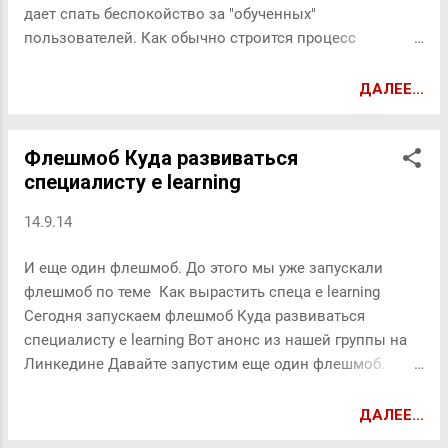
дает спать беспокойство за "обученных"
пользователей. Как обычно строится процесс
электронного обучения работе с неким ПО(не важно
каким): 1. Теория (для чего нужно ПО, зачем его
ДАЛЕЕ...
внедряют на предприятии и т.п.). 2. Обучение
функциональной части (интерфейс, выполнение
Флешмоб Куда развиваться
стандартных операций и т.п.). 3. Практика
специалисту e learning
(закрепление полученных знаний, основанное на
выполнении сценарных практических заданий). 4.
14.9.14
Проверка знаний (тесты+оценочное практическое
задание) В идеале, на выходе получается, что
И еще один флешмоб. До этого мы уже запускали
пользователь знает о системе все что необходимо в
флешмоб по теме Как вырастить спеца e learning
работе и умеет этой системой пользоваться. На
Сегодня запускаем флешмоб Куда развиваться
практике, пользователь не имеет достаточных
специалисту e learning Вот анонс из нашей группы на
навыков и может "наломать дров". Это как обучение
Линкедине Давайте запустим еще один флешмоб.
авиапилотированию. Теория -> Тренажер ->
Вопрос жизненный для спецов e learning - куда им
Самостоятельное пилотирование. Катастрофа
расти. Я когда то брал интервью у Киры Гусевой -
ДАЛЕЕ...
неминуема, поскольку пропущена важная часть "пи...
почему спец e learning не станет HR директором.