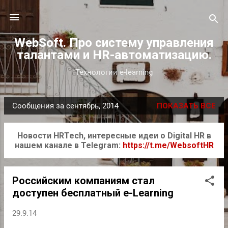
К основному контенту
WebSoft. Про систему управления
талантами и HR-автоматизацию.
Технологии e-learning
Сообщения за сентябрь, 2014
ПОКАЗАТЬ ВСЕ
С
о
Новости HRTech, интересные идеи о Digital HR в
о
нашем канале в Telegram:
https://t.me/WebsoftHR
б
щ
е
Российским компаниям стал
н
доступен бесплатный e-Learning
и
29.9.14
я