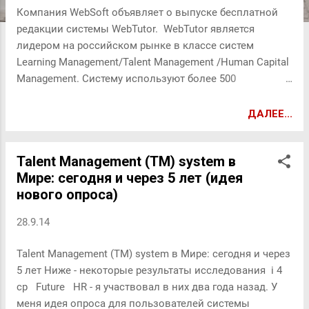
Компания WebSoft объявляет о выпуске бесплатной
редакции системы WebTutor. WebTutor является
лидером на российском рынке в классе систем
Learning Management/Talent Management /Human Capital
Management. Систему используют более 500
российских и зарубежных компаний (в том числе ВТБ,
Газпромбанк, Ростелеком, М-Видео, Альфа-Банк,
ДАЛЕЕ...
Спортмастер, Росгосстрах, Panasonic и многие другие).
С помощью WebTutor можно создать СДО (систему
Talent Management (TM) system в
дистанционного обучения), учебный портал или
Мире: сегодня и через 5 лет (идея
комплексный HR-портал и автоматизировать: •
нового опроса)
Дистанционное обучение и тестирование • Оценку и
аттестацию персонала (включая оценку компетенций,
28.9.14
обратную связь 360°, управление по целям, оценку по
KPI и т.п.) • Коммуникации между сотрудниками
Talent Management (TM) system в Мире: сегодня и через
(опросы, форумы, встроенная социальная сеть и т.п.) •
5 лет Ниже - некоторые результаты исследования i 4
Подбор персонала и адаптацию сотрудников • Очное
cp Future HR - я участвовал в них два года назад. У
обучение и всю деятельность учебного центра
меня идея опроса для пользователей системы