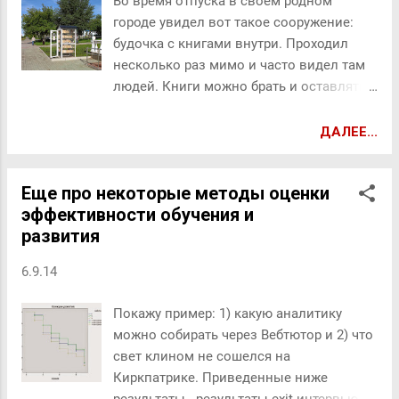
Во время отпуска в своем родном
дистанционном обучении – это создание комфортной
городе увидел вот такое сооружение:
учебной среды (зоны ближайшего развития), которой
будочка с книгами внутри. Проходил
имеются в наличии все условия для учебной
несколько раз мимо и часто видел там
деятельности целевой аудитории и приемы мотивации
людей. Книги можно брать и оставлять
тьютора трансформируются во внутренние мотивы
свои. Это то, что называется термином -
студента. Будут рассмотрены стратегии мотивации с
буккроссинг. В практике HR я, к
ДАЛЕЕ...
учетом сформированного в курсе сообщ...
сожалению, немного слышал о практике
буккроссинга: несколько HR
Еще про некоторые методы оценки
рассказывали, что у них принято
эффективности обучения и
меняться книгами, ведут свои hr
развития
корпоративные библиотеки; на одной hr
выставке услышали мою идею и
6.9.14
организовали пространство обмена
книгами. Вместе с тем, я думаю, что
Покажу пример: 1) какую аналитику
буккроссинг - очень интересный,
можно собирать через Вебтютор и 2) что
важный инструмент формирования
свет клином не сошелся на
пространства обучения, формирования
Киркпатрике. Приведенные ниже
культуры обучения в компании. Помимо
результаты - результаты exit интервью.