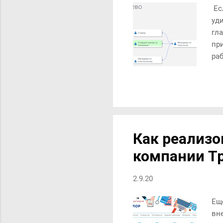
Ес
уд
гл
пр
ра
ин
ан
пр
на
пе
Но
Как реализо
ка
компании Т
до
2.9.20
Ещ
вн