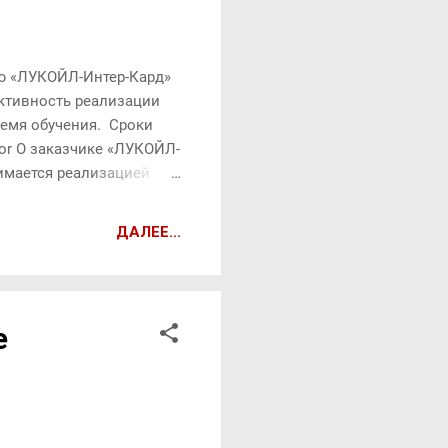
ью «ЛУКОЙЛ-Интер-Кард»
ктивность реализации
ремя обучения. Сроки
tor О заказчике «ЛУКОЙЛ-
имается реализацией
ам (корпоративные
 (автовладельцы). Как
ДАЛЕЕ...
ом: Проведение вводного
альнейшее
учения операторов АЗС.
даж. Подведение итогов
е
ингов. Полевое