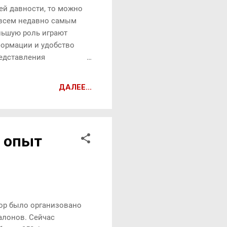
ей давности, то можно
совсем недавно самым
ньшую роль играют
формации и удобство
редставления
оправданно) графику,
 С его помощью можно
ДАЛЕЕ...
еть, в каком
 собственные
о текстовое описание.
хая идея. Взять то же
- опыт
большую часть
...
лор было организовано
алонов. Сейчас