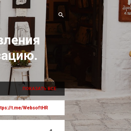
вления
зацию.
ПОКАЗАТЬ ВСЕ
ttps://t.me/WebsoftHR