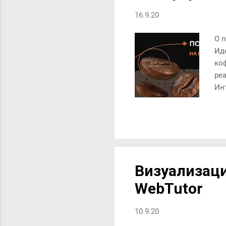
16.9.20
О 
Ид
ко
реа
Ин
не
кл
эт
об
ка
Фо
Визуализаци
уч
WebTutor
со
10.9.20