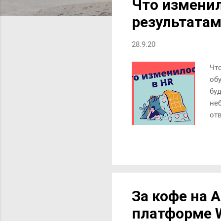
Что изменил
н
результата
и
я
28.9.20
Чт
об
бу
не
от
от
по
со
уд
вр
ад
За кофе на 
он
платформе 
ком