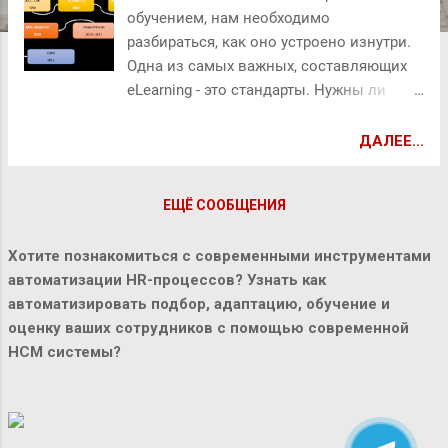
обучением, нам необходимо
разбираться, как оно устроено изнутри.
Одна из самых важных, составляющих
eLearning - это стандарты. Нужны ли
они? Если да, то для чего? Что такое
SCORM? Какие еще бывают стандарты?
ДАЛЕЕ...
Сколько их и чем они отличаются друг
от друга? Как совершить выбор, в каком
ЕЩЁ СООБЩЕНИЯ
стандарте разрабатывать курс? На все
эти вопросы нужно уметь отвечать тем,
Хотите познакомиться с современными инструментами
кто имеет дело с электронным
автоматизации HR-процессов? Узнать как
обучением. “Нужны ли стандарты?” Если
автоматизировать подбор, адаптацию, обучение и
представить, что к вам пришел
оценку ваших сотрудников с помощью современной
подрядчик, который предлагает некий
HCM системы?
уникальный формат электронного
обучения, то вам стоит задуматься и
оценить, зачем он это делает, и какие
риски для вас могут быть при таком