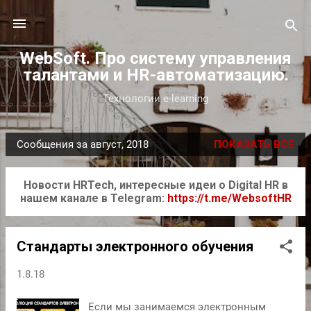
К основному контенту
WebSoft. Про систему управления
талантами и HR-автоматизацию.
Технологии e-learning
Сообщения за август, 2018
ПОКАЗАТЬ ВСЕ
С
о
Новости HRTech, интересные идеи о Digital HR в
о
нашем канале в Telegram:
https://t.me/WebsoftHR
б
щ
е
Стандарты электронного обучения
н
1.8.18
и
я
Если мы занимаемся электронным