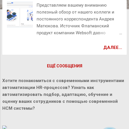
Представляем вашему вниманию
полезный обзор от нашего коллеги и
постоянного корреспондента Андрея
Матюкова. Источник Флагманский
продукт компании Websoft давно
перерос определение LMS и, будучи
HCM-системой, стал просто
ДАЛЕЕ...
незаменимым помощником HR-
специалистов крупных компаний.
ЕЩЁ СООБЩЕНИЯ
Websoft HCM выполняет комплексную
автоматизацию HR-процессов (подбор,
Хотите познакомиться с современными инструментами
оценка, адаптация). А за всем этим на
автоматизации HR-процессов? Узнать как
портале наблюдают руководители и
автоматизировать подбор, адаптацию, обучение и
ответственные. Во времена WebTutor
оценку ваших сотрудников с помощью современной
статистика выводилась в виде
HCM системы?
стандартных отчётов – таблиц. Это были
сырые данные, а если говорить про
курсы CMI5, то для просмотра