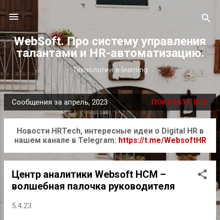
К основному контенту
WebSoft. Про систему управления
талантами и HR-автоматизацию.
Технологии e-learning
Сообщения за апрель, 2023
ПОКАЗАТЬ ВСЕ
С
о
Новости HRTech, интересные идеи о Digital HR в
о
нашем канале в Telegram:
https://t.me/WebsoftHR
б
щ
е
Центр аналитики Websoft HCM –
н
волшебная палочка руководителя
и
5.4.23
я