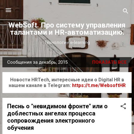
К основному контенту
WebSoft. Про систему управления
талантами и HR-автоматизацию.
Технологии e-learning
Сообщения за декабрь, 2015
ПОКАЗАТЬ ВСЕ
С
о
Новости HRTech, интересные идеи о Digital HR в
о
нашем канале в Telegram:
https://t.me/WebsoftHR
б
щ
е
Песнь о "невидимом фронте" или о
н
доблестных ангелах процесса
сопровождения электронного
и
обучения
я