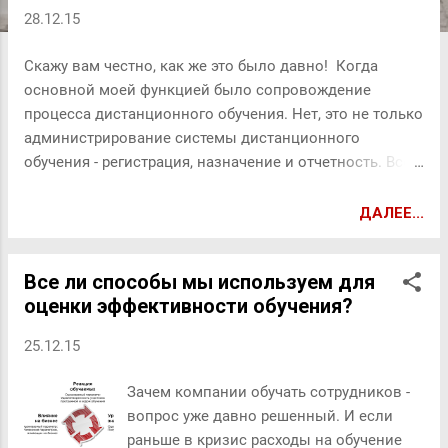
28.12.15
Скажу вам честно, как же это было давно! Когда
основной моей функцией было сопровождение
процесса дистанционного обучения. Нет, это не только
администрирование системы дистанционного
обучения - регистрация, назначение и отчетность. Все
это было - техническая, нудная, но... все же не такая
нервная работа, как непосредственное сопровождение
ДАЛЕЕ...
обучаемых. Самый запоминающийся (и самый
трудный) опыт у меня был в Академии АйТи в начале
Все ли способы мы используем для
2000-х, когда системы были несовершенные, интернет
оценки эффективности обучения?
часто через модем, а процессы - ручные: вручную
регистрация по одному, вручную назначение по одному
25.12.15
каждому пользователю, постоянные манипуляции с
серверами, частые вылеты и восстановления тоже
Зачем компании обучать сотрудников -
вручную - никаких тебе удобных фильтров и
вопрос уже давно решенный. И если
поисковиков - только подробные инструкции (которые
раньше в кризис расходы на обучение