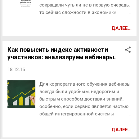
писали с криншотили самостоятельно) с пошаговым
сокращали чуть ли не в первую очередь,
"адресом" - что и как делать, куда зайти и что
то сейчас сложности в экономике
заполнить, чтобы получить желаемый результат...
показывают, что ситуация меняется,
Романтика! И люди, которые желали получить супер
обучению придают бОльшее значение,
ДАЛЕЕ...
инновацию в в...
чем раньше. И все же пара вопросов
всегда остается актуальной: Как
Как повысить индекс активности
наиболее глубоко измерить результат от
участников: анализируем вебинары.
этого обучения для компании? И этот
результат нам нравится или есть, что
18.12.15
изменить? Сегодня результативность
большинства компаний напрямую
Для корпоративного обучения вебинары
зависит от того, насколько
всегда были удобным, недорогим и
эффективным было проведенное
быстрым способом доставки знаний,
обучение, как поддерживается процесс
особенно, если сервис является частью
развития сотрудников, какие
общей интегрированной системы
перспективы есть у обучения и будет ли
обучения. Обучить сотрудников,
его компания расширять, вкладывать в
распределенных по всей стране, новой
ДАЛЕЕ...
него дополнительный бюджет. «
версии продукта или изменениям в