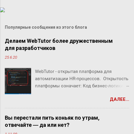
Популярные сообщения из этого блога
Делаем WebTutor более дружественным
для разработчиков
25.6.20
WebTutor - открытая платформа для
автоматизации HR-процессов. Открытость
платформы означает: Код бизнес-логики
системы открыт Можно создавать свой
ДАЛЕЕ...
собственный код Можно заменять/
дополнять/расширять бизнес-логику
системы В WebTutor можно создавать свои
Вы перестали пить коньяк по утрам,
инструменты автоматизации HR-
отвечайте ― да или нет?
процессов, оставаясь в рамках