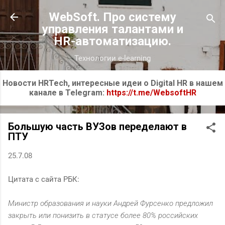
К основному контенту
WebSoft. Про систему
управления талантами и
HR-автоматизацию.
Технологии e-learning
Новости HRTech, интересные идеи о Digital HR в нашем
канале в Telegram:
https://t.me/WebsoftHR
Большую часть ВУЗов переделают в
ПТУ
25.7.08
Цитата с сайта РБК:
Министр образования и науки Андрей Фурсенко предложил
закрыть или понизить в статусе более 80% российских