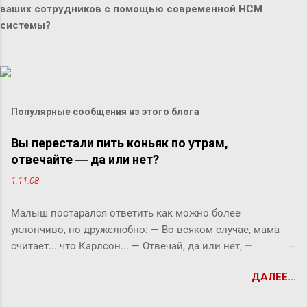
ваших сотрудников с помощью современной HCM
системы?
Популярные сообщения из этого блога
Вы перестали пить коньяк по утрам,
отвечайте ― да или нет?
1.11.08
Малыш постарался ответить как можно более
уклончиво, но дружелюбно: ― Во всяком случае, мама
считает... что Карлсон... ― Отвечай, да или нет, ―
прервала его фрекен Бок. ― Твоя мама сказала, что
ДАЛЕЕ...
Карлсон должен у нас обедать? ― Во всяком случае, она
хотела... ― снова попытался уйти от прямого ответа