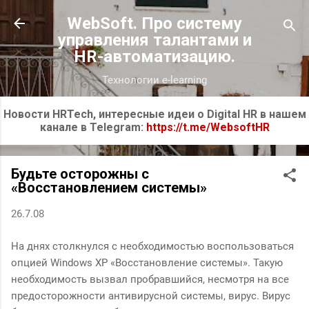
К основному контенту
WebSoft. Про систему
управления талантами и
HR-автоматизацию.
Технологии e-learning
Новости HRTech, интересные идеи о Digital HR в нашем
канале в Telegram:
https://t.me/WebsoftHR
Будьте осторожны с
«Восстановлением системы»
26.7.08
На днях столкнулся с необходимостью воспользоваться
опцией Windows XP «Восстановление системы». Такую
необходимость вызвал пробравшийся, несмотря на все
предосторожности антивирусной системы, вирус. Вирус