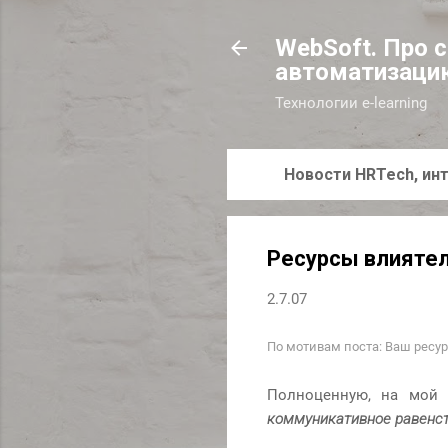
WebSoft. Про 
автоматизаци
Технологии e-learning
Новости HRTech, инт
Ресурсы влиятел
2.7.07
По мотивам поста:
Ваш ресур
Полноценную, на мой в
коммуникативное равенс