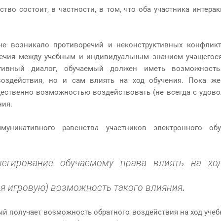
тво состоит, в частности, в том, что оба участника интер
не возникало противоречий и неконструктивных конфлик
речия между учебным и индивидуальным знанием учащегос
ктивный диалог, обучаемый должен иметь возможность
воздействия, но и сам влиять на ход обучения. Пока ж
ественно возможностью воздействовать (не всегда с удово
ния.
муникативного равенства участников электронного об
легирование обучаемому права влиять на хо
я игровую) возможность такого влияния
.
й получает возможность обратного воздействия на ход учеб