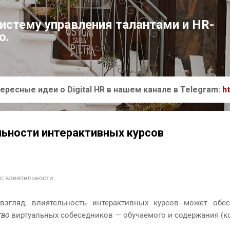
К основному контенту
систему управления талантами и HR-
ю.
ересные идеи о Digital HR в нашем канале в Telegram:
h
ьности интерактивных курсов
с влиятельности
згляд, влиятельность интерактивных курсов может обе
тво
виртуальных собеседников — обучаемого и содержания (кон