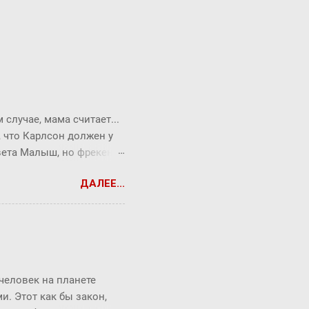
случае, мама считает...
, что Карлсон должен у
твета Малыш, но фрекен
опрос всегда можно
ДАЛЕЕ...
ся Карлсон. ― Я сейчас
ть коньяк по утрам,
т без чувств. Она хотела
торжеством. ― Повторяю
верил Малыш, которому
 человек на планете
. Этот как бы закон,