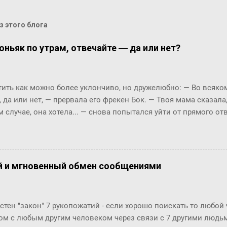
 этого блога
оньяк по утрам, отвечайте ― да или нет?
ть как можно более уклончиво, но дружелюбно: ― Во всяком 
, да или нет, ― прервала его фрекен Бок. ― Твоя мама сказала
м случае, она хотела... ― снова попытался уйти от прямого о
м окриком: ― Я сказала, отвечай ― да или нет! На простой в
 по-моему, это не трудно. ― Представь себе, трудно, ― вмешал
с, и ты сама в этом убедишься. Вот, слушай! Ты перестала пи
фрекен Бок перехватило дыхание, казалось, она вот-вот упаде
й и мгновенный обмен сообщениями
огла вымолвить ни слова. ― Ну вот вам, ― сказал Карлсон с 
ла пить коньяк по утрам? ― Да, да, конечно, ― убежденно за
ен Бок. Но тут она совсем озверела....
стен "закон" 7 рукопожатий - если хорошо поискать то любой
ом с любым другим человеком через связи с 7 другими людьми