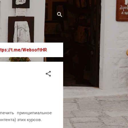
ttps://t.me/WebsoftHR
спечить принципиальное
тента) этих курсов.