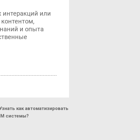
х интеракций или
 контентом,
наний и опыта
вственные
знать как автоматизировать
CM системы?