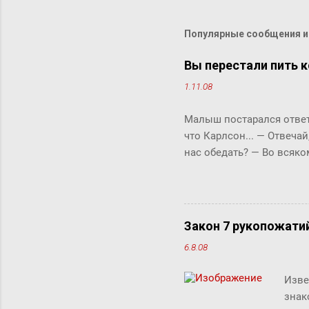
Популярные сообщения из
Вы перестали пить к
1.11.08
Малыш постарался ответи
что Карлсон... ― Отвечай
нас обедать? ― Во всяко
Бок прервала его жестки
ответить «да» или «нет»,
задам тебе простой вопро
отвечай ― да или нет? У 
Закон 7 рукопожати
что-то сказать, но не м
6.8.08
свой вопрос: ты переста
так хотелось помочь фрек
Изве
знак