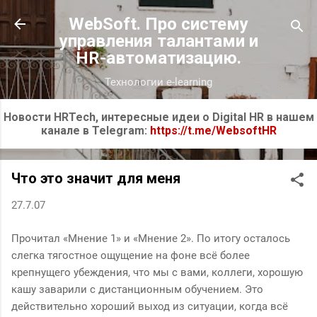
К основному контенту
WebSoft. Про систему
управления талантами и
HR-автоматизацию.
Технологии e-learning
Новости HRTech, интересные идеи о Digital HR в нашем
канале в Telegram:
https://t.me/WebsoftHR
Что это значит для меня
27.7.07
Прочитал «Мнение 1» и «Мнение 2». По итогу осталось
слегка тягостное ощущение на фоне всё более
крепнущего убеждения, что мы с вами, коллеги, хорошую
кашу заварили с дистанционным обучением. Это
действительно хороший выход из ситуации, когда всё