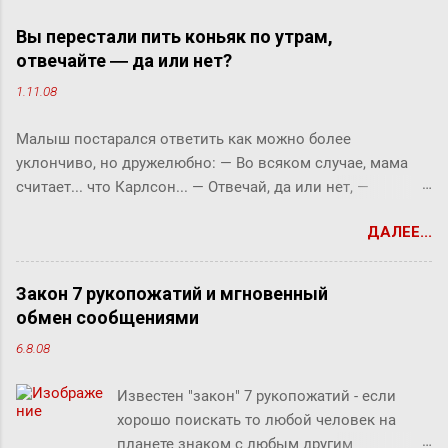
Вы перестали пить коньяк по утрам,
отвечайте ― да или нет?
1.11.08
Малыш постарался ответить как можно более
уклончиво, но дружелюбно: ― Во всяком случае, мама
считает... что Карлсон... ― Отвечай, да или нет, ―
прервала его фрекен Бок. ― Твоя мама сказала, что
ДАЛЕЕ...
Карлсон должен у нас обедать? ― Во всяком случае, она
хотела... ― снова попытался уйти от прямого ответа
Малыш, но фрекен Бок прервала его жестким окриком: ―
Закон 7 рукопожатий и мгновенный
Я сказала, отвечай ― да или нет! На простой вопрос
обмен сообщениями
всегда можно ответить «да» или «нет», по-моему, это не
6.8.08
трудно. ― Представь себе, трудно, ― вмешался Карлсон.
― Я сейчас задам тебе простой вопрос, и ты сама в этом
Известен "закон" 7 рукопожатий - если
убедишься. Вот, слушай! Ты перестала пить коньяк по
хорошо поискать то любой человек на
утрам, отвечай ― да или нет? У фрекен Бок перехватило
планете знаком с любым другим