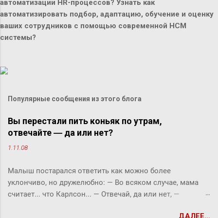
автоматизации HR-процессов? Узнать как
автоматизировать подбор, адаптацию, обучение и оценку
ваших сотрудников с помощью современной HCM
системы?
Популярные сообщения из этого блога
Вы перестали пить коньяк по утрам,
отвечайте ― да или нет?
1.11.08
Малыш постарался ответить как можно более
уклончиво, но дружелюбно: ― Во всяком случае, мама
считает... что Карлсон... ― Отвечай, да или нет, ―
прервала его фрекен Бок. ― Твоя мама сказала, что
ДАЛЕЕ...
Карлсон должен у нас обедать? ― Во всяком случае, она