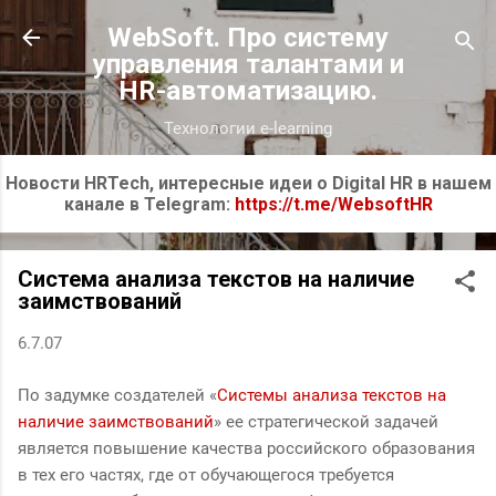
К основному контенту
WebSoft. Про систему
управления талантами и
HR-автоматизацию.
Технологии e-learning
Новости HRTech, интересные идеи о Digital HR в нашем
канале в Telegram:
https://t.me/WebsoftHR
Система анализа текстов на наличие
заимствований
6.7.07
По задумке создателей «
Системы анализа текстов на
наличие заимствований
» ее стратегической задачей
является повышение качества российского образования
в тех его частях, где от обучающегося требуется