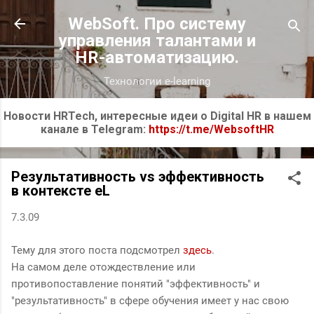
К основному контенту
WebSoft. Про систему
управления талантами и
HR-автоматизацию.
Технологии e-learning
Новости HRTech, интересные идеи о Digital HR в нашем
канале в Telegram:
https://t.me/WebsoftHR
Результативность vs эффективность
в контексте eL
7.3.09
Тему для этого поста подсмотрел
здесь
.
На самом деле отождествление или
противопоставление понятий "эффективность" и
"результативность" в сфере обучения имеет у нас свою