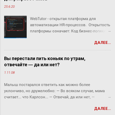
25.6.20
WebTutor - открытая платформа для
автоматизации HR-процессов. Открытость
платформы означает: Код бизнес-логики
системы открыт Можно создавать свой
ДАЛЕЕ...
собственный код Можно заменять/
дополнять/расширять бизнес-логику
системы В WebTutor можно создавать свои
Вы перестали пить коньяк по утрам,
инструменты автоматизации HR-
отвечайте ― да или нет?
процессов, оставаясь в рамках
1.11.08
«коробочного» продукта и не теряя
возможности обновлять версии и
Малыш постарался ответить как можно более
получать техническую поддержку вендора.
уклончиво, но дружелюбно: ― Во всяком случае, мама
В системе можно дорабатывать и
считает... что Карлсон... ― Отвечай, да или нет, ―
разрабатывать "с нуля": Шаблоны
прервала его фрекен Бок. ― Твоя мама сказала, что
(интерфейсы) HR-портала Библиотеки
ДАЛЕЕ...
Карлсон должен у нас обедать? ― Во всяком случае, она
скриптов Настройки маршрутов