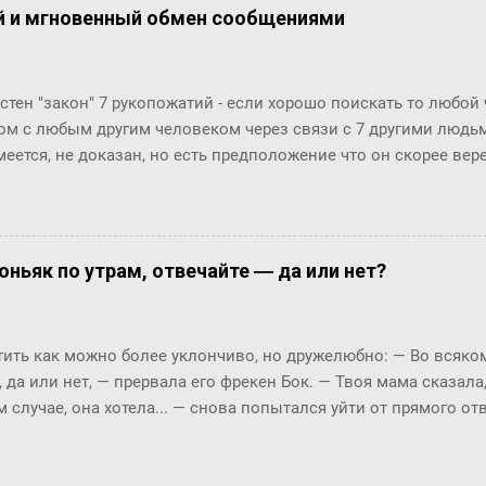
й и мгновенный обмен сообщениями
стен "закон" 7 рукопожатий - если хорошо поискать то любой
ом с любым другим человеком через связи с 7 другими людьми
меется, не доказан, но есть предположение что он скорее ве
й. Закон вполне отражает концепцию "маленького мира", ко
маться" за счет технологий (интернет, авиаперелеты и т.п.). Эт
osofr Research решили проверить на пользователях Microsoft 
ионов) и базе из их 30 миллиардов сообщений (начиная с 20
оньяк по утрам, отвечайте ― да или нет?
али двух людей, хотя бы раз обменявшихся сообщениями в чат
анция между двумя произвольными пользователями равна 6.6
тает!! Мир и правда маленький!! Тем важнее технологии упра
ть как можно более уклончиво, но дружелюбно: ― Во всяком 
уникации с экспертами, т.к. получается, что все богатства мир
, да или нет, ― прервала его фрекен Бок. ― Твоя мама сказала
ах от нас, нужно только их как-то найти... Информаци...
м случае, она хотела... ― снова попытался уйти от прямого о
м окриком: ― Я сказала, отвечай ― да или нет! На простой в
 по-моему, это не трудно. ― Представь себе, трудно, ― вмешал
с, и ты сама в этом убедишься. Вот, слушай! Ты перестала пи