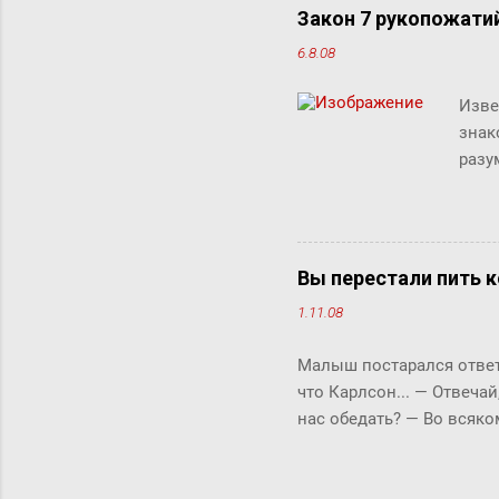
Закон 7 рукопожати
6.8.08
Изве
знак
разу
люде
"сжи
Micr
милл
Вы перестали пить к
счит
1.11.08
дист
рабо
Малыш постарался ответи
комм
что Карлсон... ― Отвечай
клик
нас обедать? ― Во всяко
Бок прервала его жестки
ответить «да» или «нет»,
задам тебе простой вопро