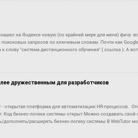
фрекен Бок перехватило дыхание, казалось, она вот-вот упаде
огла вымолвить ни слова. ― Ну вот вам, ― сказал Карлсон с 
ла пить коньяк по утрам? ― Да, да, конечно, ― убежденно за
ен Бок. Но тут она совсем озверела....
 нашел на Яндексе новую (по крайней мере для меня) фичу -
 поисковых запросов по ключевым словам. Почти как Google T
 к слову "система дистанционного обучения" ( ссылка ): А вот п
что это за загадочный всплекс интереса в конце 2006 года???
олее дружественным для разработчиков
r - открытая платформа для автоматизации HR-процессов. О
т: Код бизнес-логики системы открыт Можно создавать свой
ь/дополнять/расширять бизнес-логику системы В WebTutor м
енты автоматизации HR-процессов, оставаясь в рамках «коро
озможности обновлять версии и получать техническую поддер