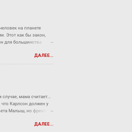
 человек на планете
. Этот как бы закон,
рен для большинства
торый продолжает
ДАЛЕЕ...
от закон ребята из
Messenger (180
06 года). Знакомыми
е. Окзалось, что средняя
 "рукопожатий". Закон
вления знаниями и
случае, мама считает...
а (знания) всего в 6
, что Карлсон должен у
твета Малыш, но фрекен
опрос всегда можно
ДАЛЕЕ...
ся Карлсон. ― Я сейчас
ть коньяк по утрам,