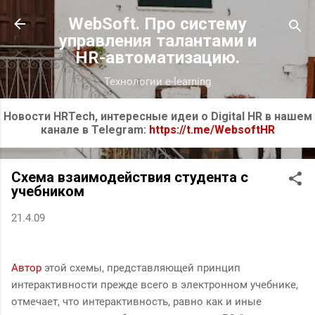
К основному контенту
WebSoft. Про систему
управления талантами и
HR-автоматизацию.
Технологии e-learning
Новости HRTech, интересные идеи о Digital HR в нашем
канале в Telegram:
https://t.me/WebsoftHR
Схема взаимодействия студента с
учебником
21.4.09
Автор
этой схемы, представляющей принцип
интерактивности прежде всего в электронном учебнике,
отмечает, что интерактивность, равно как и иные