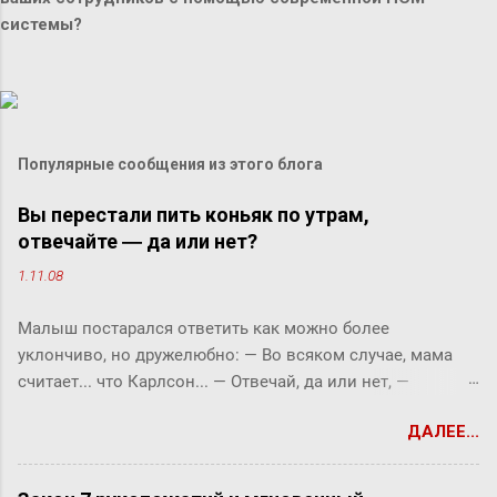
системы?
Популярные сообщения из этого блога
Вы перестали пить коньяк по утрам,
отвечайте ― да или нет?
1.11.08
Малыш постарался ответить как можно более
уклончиво, но дружелюбно: ― Во всяком случае, мама
считает... что Карлсон... ― Отвечай, да или нет, ―
прервала его фрекен Бок. ― Твоя мама сказала, что
ДАЛЕЕ...
Карлсон должен у нас обедать? ― Во всяком случае, она
хотела... ― снова попытался уйти от прямого ответа
Малыш, но фрекен Бок прервала его жестким окриком: ―