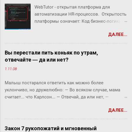
WebTutor - открытая платформа для
автоматизации HR-процессов. Открытость
платформы означает: Код бизнес-логики
системы открыт Можно создавать свой
ДАЛЕЕ...
собственный код Можно заменять/
дополнять/расширять бизнес-логику
системы В WebTutor можно создавать свои
Вы перестали пить коньяк по утрам,
инструменты автоматизации HR-
отвечайте ― да или нет?
процессов, оставаясь в рамках
1.11.08
«коробочного» продукта и не теряя
возможности обновлять версии и
Малыш постарался ответить как можно более
получать техническую поддержку вендора.
уклончиво, но дружелюбно: ― Во всяком случае, мама
В системе можно дорабатывать и
считает... что Карлсон... ― Отвечай, да или нет, ―
разрабатывать "с нуля": Шаблоны
прервала его фрекен Бок. ― Твоя мама сказала, что
(интерфейсы) HR-портала Библиотеки
ДАЛЕЕ...
Карлсон должен у нас обедать? ― Во всяком случае, она
скриптов Настройки маршрутов
хотела... ― снова попытался уйти от прямого ответа
согласований (Workflows)
Малыш, но фрекен Бок прервала его жестким окриком: ―
Автоматизированные процессы
Закон 7 рукопожатий и мгновенный