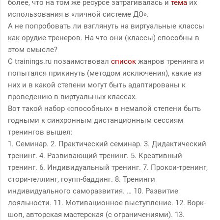
более, что на том же ресурсе затрагивалась и
тема
их
использования в «личной системе ДО».
А не попробовать ли взглянуть на виртуальные классы
как орудие тренеров. На что они (классы) способны в
этом смысле?
С trainings.ru позаимствовал
список
жанров тренинга и
попытался прикинуть (методом исключения), какие из
них и в какой степени могут быть адаптированы к
проведению в виртуальных классах.
Вот такой набор «способных» в немалой степени быть
годными к синхронным дистанционным сессиям
тренингов вышел:
1. Семинар. 2. Практический семинар. 3. Дидактический
тренинг. 4. Развивающий тренинг. 5. Креативный
тренинг. 6. Индивидуальный тренинг. 7. Прокси-тренинг,
стори-теллинг, гоупп-баддинг. 8. Тренинги
индивидуального саморазвития. … 10. Развитие
лояльности. 11. Мотивационное выступление. 12. Ворк-
шоп, авторская мастерская (с ограничениями). 13.