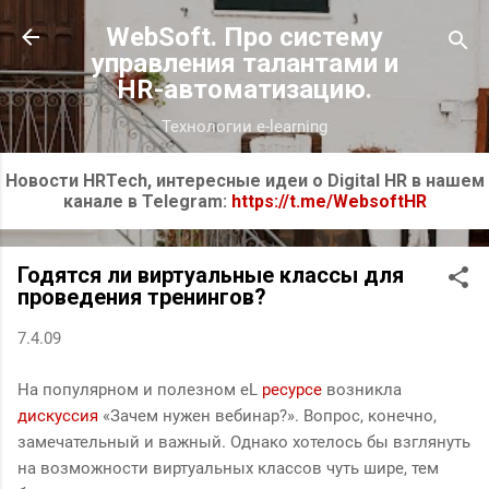
К основному контенту
WebSoft. Про систему
управления талантами и
HR-автоматизацию.
Технологии e-learning
Новости HRTech, интересные идеи о Digital HR в нашем
канале в Telegram:
https://t.me/WebsoftHR
Годятся ли виртуальные классы для
проведения тренингов?
7.4.09
На популярном и полезном eL
ресурсе
возникла
дискуссия
«Зачем нужен вебинар?». Вопрос, конечно,
замечательный и важный. Однако хотелось бы взглянуть
на возможности виртуальных классов чуть шире, тем