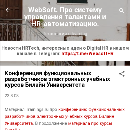
К основному контенту
WebSoft. Про систему
управления талантами и
HR-автоматизацию.
Технологии e-learning
Новости HRTech, интересные идеи о Digital HR в нашем
канале в Telegram:
https://t.me/WebsoftHR
Конференция функциональных
разработчиков электронных учебных
курсов Билайн Университета
23.8.08
Материал Trainings.ru про
конференцию функциональных
разработчиков электронных учебных курсов Билайн
Университета
. В продолжение
материала про курсы