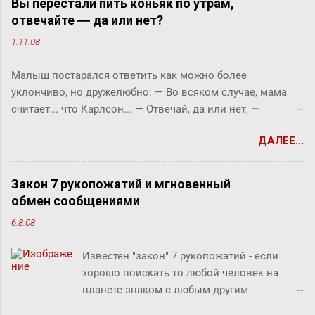
Вы перестали пить коньяк по утрам,
отвечайте ― да или нет?
1.11.08
Малыш постарался ответить как можно более
уклончиво, но дружелюбно: ― Во всяком случае, мама
считает... что Карлсон... ― Отвечай, да или нет, ―
прервала его фрекен Бок. ― Твоя мама сказала, что
ДАЛЕЕ...
Карлсон должен у нас обедать? ― Во всяком случае, она
хотела... ― снова попытался уйти от прямого ответа
Малыш, но фрекен Бок прервала его жестким окриком: ―
Закон 7 рукопожатий и мгновенный
Я сказала, отвечай ― да или нет! На простой вопрос
обмен сообщениями
всегда можно ответить «да» или «нет», по-моему, это не
6.8.08
трудно. ― Представь себе, трудно, ― вмешался Карлсон.
― Я сейчас задам тебе простой вопрос, и ты сама в этом
Известен "закон" 7 рукопожатий - если
убедишься. Вот, слушай! Ты перестала пить коньяк по
хорошо поискать то любой человек на
утрам, отвечай ― да или нет? У фрекен Бок перехватило
планете знаком с любым другим
дыхание, казалось, она вот-вот упадет без чувств. Она
человеком через связи с 7 другими
хотела что-то сказать, но не могла вымолвить ни слова.