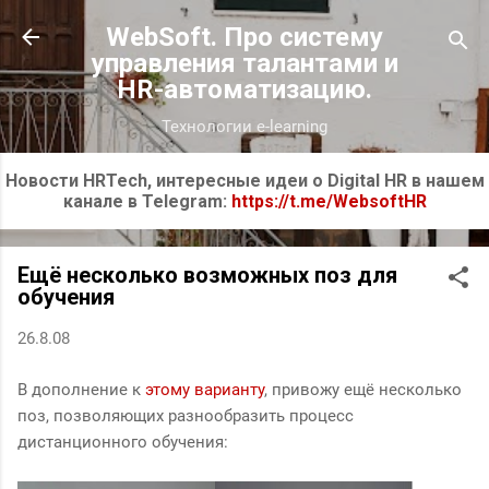
К основному контенту
WebSoft. Про систему
управления талантами и
HR-автоматизацию.
Технологии e-learning
Новости HRTech, интересные идеи о Digital HR в нашем
канале в Telegram:
https://t.me/WebsoftHR
Ещё несколько возможных поз для
обучения
26.8.08
В дополнение к
этому варианту
, привожу ещё несколько
поз, позволяющих разнообразить процесс
дистанционного обучения: