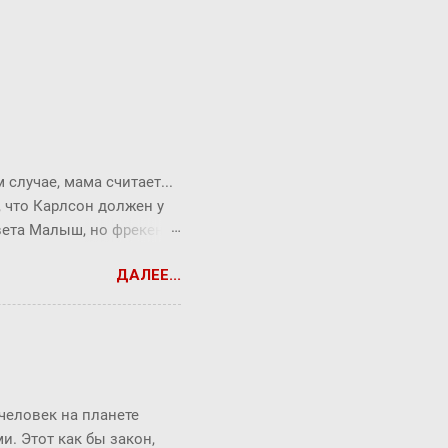
случае, мама считает...
, что Карлсон должен у
твета Малыш, но фрекен
опрос всегда можно
ДАЛЕЕ...
ся Карлсон. ― Я сейчас
ть коньяк по утрам,
т без чувств. Она хотела
торжеством. ― Повторяю
верил Малыш, которому
 человек на планете
. Этот как бы закон,