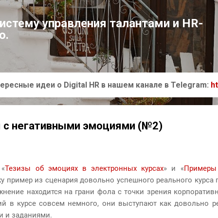
К основному контенту
систему управления талантами и HR-
ю.
ересные идеи о Digital HR в нашем канале в Telegram:
h
 с негативными эмоциями (№2)
 «
Тезизы об эмоциях в электронных курсах
» и «
Примеры
жу пример из сценария довольно успешного реального курса
жнение находится на грани фола с точки зрения корпоратив
ий в курсе совсем немного, они выступают как довольно р
и и заданиями.