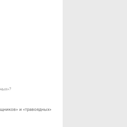
дных»?
хищников» и «травоядных»