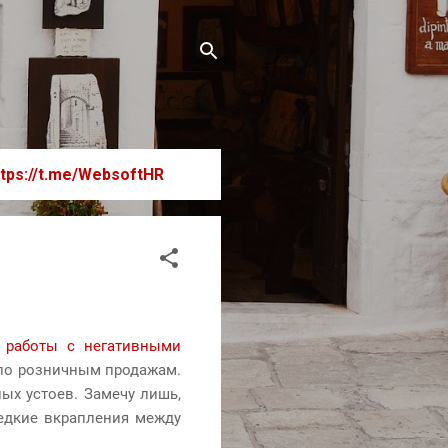
ttps://t.me/WebsoftHR
 работы с негативными
 по розничным продажам.
ных устоев. Замечу лишь,
едкие вкрапления между