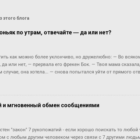
 этого блога
оньяк по утрам, отвечайте ― да или нет?
ть как можно более уклончиво, но дружелюбно: ― Во всяком 
, да или нет, ― прервала его фрекен Бок. ― Твоя мама сказала
м случае, она хотела... ― снова попытался уйти от прямого о
м окриком: ― Я сказала, отвечай ― да или нет! На простой в
 по-моему, это не трудно. ― Представь себе, трудно, ― вмешал
с, и ты сама в этом убедишься. Вот, слушай! Ты перестала пи
фрекен Бок перехватило дыхание, казалось, она вот-вот упаде
й и мгновенный обмен сообщениями
огла вымолвить ни слова. ― Ну вот вам, ― сказал Карлсон с 
ла пить коньяк по утрам? ― Да, да, конечно, ― убежденно за
ен Бок. Но тут она совсем озверела....
стен "закон" 7 рукопожатий - если хорошо поискать то любой
ом с любым другим человеком через связи с 7 другими людьми