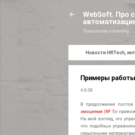
WebSoft. Про 
автоматизаци
Технологии e-learning
Новости HRTech, инт
Примеры работы
4.8.08
В продолжение постов
эмоциями (№ 1)
» приво
На мой взгляд, это упра
что подобных упражнен
серьезными материалам