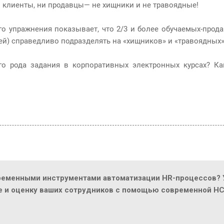
и клиенты, ни продавцы— не хищники и не травоядные!
го упражнения показывает, что 2/3 и более обучаемых-прода
лей) справедливо подразделять на «хищников» и «травоядных
о рода задания в корпоративных электронных курсах? К
ременными инструментами автоматизации HR-процессов? У
ие и оценку ваших сотрудников с помощью современной H