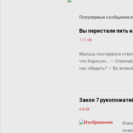
Популярные сообщения из
Вы перестали пить к
1.11.08
Малыш постарался ответи
что Карлсон... ― Отвечай
нас обедать? ― Во всяко
Бок прервала его жестки
ответить «да» или «нет»,
задам тебе простой вопро
отвечай ― да или нет? У 
Закон 7 рукопожати
что-то сказать, но не м
6.8.08
свой вопрос: ты переста
так хотелось помочь фрек
Изве
знак