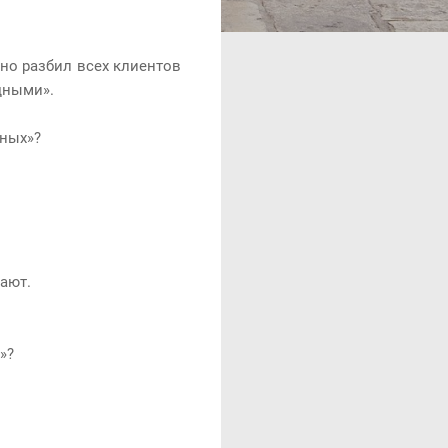
зно разбил всех клиентов
дными».
дных»?
ают.
»?