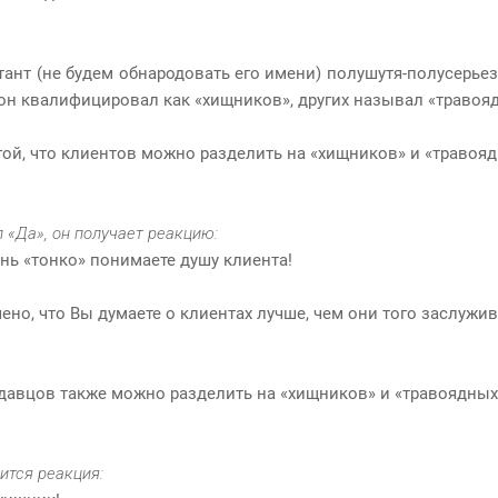
ант (не будем обнародовать его имени) полушутя-полусерье
 он квалифицировал как «хищников», других называл «травоя
гой, что клиентов можно разделить на «хищников» и «травоя
 «Да», он получает реакцию:
нь «тонко» понимаете душу клиента!
но, что Вы думаете о клиентах лучше, чем они того заслужив
одавцов также можно разделить на «хищников» и «травоядных
ится реакция: