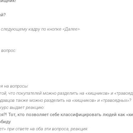
хищник!
ый?
к следующему кадру по кнопке <Далее>
 вопрос:
ая на вопросы:
егой, что покупателей можно разделить на «хищников» и «травоя
родавцов также можно разделить на «хищников» и «травоядных»?
 курс выдает реакцию:
ся?! Тот, кто позволяет себе классифицировать людей как «
обиду
т» при ответе на оба эти вопроса, реакция: