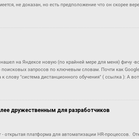
меется, не доказан, но есть предположение что он скорее ве
й. Закон вполне отражает концепцию "маленького мира", ко
маться" за счет технологий (интернет, авиаперелеты и т.п.). Эт
osofr Research решили проверить на пользователях Microsoft 
ионов) и базе из их 30 миллиардов сообщений (начиная с 20
али двух людей, хотя бы раз обменявшихся сообщениями в чат
анция между двумя произвольными пользователями равна 6.6
тает!! Мир и правда маленький!! Тем важнее технологии упра
 нашел на Яндексе новую (по крайней мере для меня) фичу -
уникации с экспертами, т.к. получается, что все богатства мир
 поисковых запросов по ключевым словам. Почти как Google T
ах от нас, нужно только их как-то найти... Информаци...
 к слову "система дистанционного обучения" ( ссылка ): А вот п
что это за загадочный всплекс интереса в конце 2006 года???
олее дружественным для разработчиков
r - открытая платформа для автоматизации HR-процессов. О