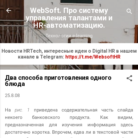
К основному контенту
WebSoft. Про систему
управления талантами и
HR-автоматизацию.
Технологии e-learning
Новости HRTech, интересные идеи о Digital HR в нашем
канале в Telegram:
https://t.me/WebsoftHR
Два способа приготовления одного
блюда
25.8.08
На
рис. 1
приведена содержательная часть слайда
некоего банковского продукта. Как видим,
предназначенная для изучения информация здесь
достаточно коротка. Впрочем, едва ли в текстовой части