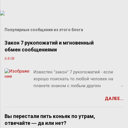
Популярные сообщения из этого блога
Закон 7 рукопожатий и мгновенный
обмен сообщениями
6.8.08
Известен "закон" 7 рукопожатий - если
хорошо поискать то любой человек на
планете знаком с любым другим
человеком через связи с 7 другими
ДАЛЕЕ...
людьми. Этот как бы закон, разумеется, не
доказан, но есть предположение что он
скорее верен для большинства людей.
Вы перестали пить коньяк по утрам,
Закон вполне отражает концепцию
отвечайте ― да или нет?
"маленького мира", который продолжает