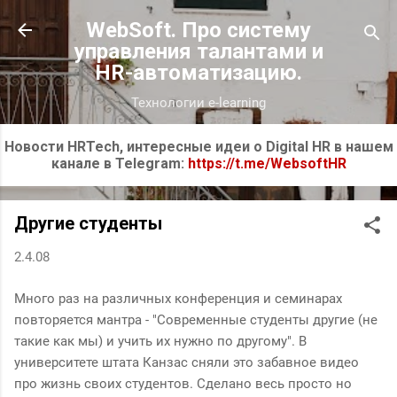
К основному контенту
WebSoft. Про систему
управления талантами и
HR-автоматизацию.
Технологии e-learning
Новости HRTech, интересные идеи о Digital HR в нашем
канале в Telegram:
https://t.me/WebsoftHR
Другие студенты
2.4.08
Много раз на различных конференция и семинарах
повторяется мантра - "Современные студенты другие (не
такие как мы) и учить их нужно по другому". В
университете штата Канзас сняли это забавное видео
про жизнь своих студентов. Сделано весь просто но