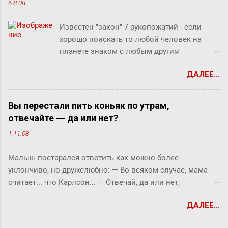
6.8.08
Известен "закон" 7 рукопожатий - если
хорошо поискать то любой человек на
планете знаком с любым другим
человеком через связи с 7 другими
ДАЛЕЕ...
людьми. Этот как бы закон, разумеется, не
доказан, но есть предположение что он
скорее верен для большинства людей.
Вы перестали пить коньяк по утрам,
Закон вполне отражает концепцию
отвечайте ― да или нет?
"маленького мира", который продолжает
1.11.08
"сжиматься" за счет технологий (интернет,
авиаперелеты и т.п.). Этот закон ребята из
Малыш постарался ответить как можно более
Microsofr Research решили проверить на
уклончиво, но дружелюбно: ― Во всяком случае, мама
пользователях Microsoft Messenger (180
считает... что Карлсон... ― Отвечай, да или нет, ―
миллионов) и базе из их 30 миллиардов
прервала его фрекен Бок. ― Твоя мама сказала, что
сообщений (начиная с 2006 года).
ДАЛЕЕ...
Карлсон должен у нас обедать? ― Во всяком случае, она
Знакомыми считали двух людей, хотя бы
хотела... ― снова попытался уйти от прямого ответа
раз обменявшихся сообщениями в чате.