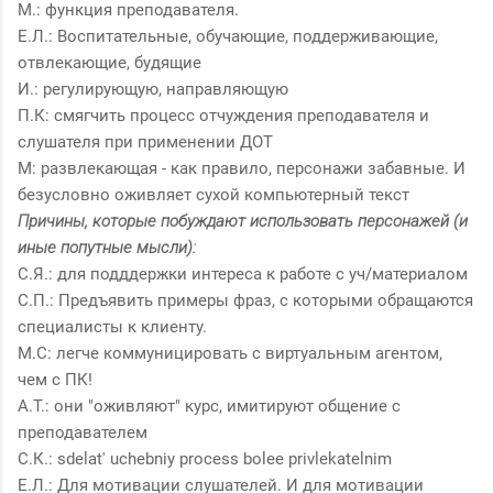
М.: функция преподавателя.
Е.Л.: Воспитательные, обучающие, поддерживающие,
отвлекающие, будящие
И.: регулирующую, направляющую
П.К: смягчить процесс отчуждения преподавателя и
слушателя при применении ДОТ
М: развлекающая - как правило, персонажи забавные. И
безусловно оживляет сухой компьютерный текст
Причины, которые побуждают использовать персонажей (и
иные попутные мысли):
С.Я.: для подддержки интереса к работе с уч/материалом
С.П.: Предъявить примеры фраз, с которыми обращаются
специалисты к клиенту.
М.С: легче коммуницировать с виртуальным агентом,
чем с ПК!
А.Т.: они "оживляют" курс, имитируют общение с
преподавателем
С.К.: sdelat' uchebniy process bolee privlekatelnim
Е.Л.: Для мотивации слушателей. И для мотивации