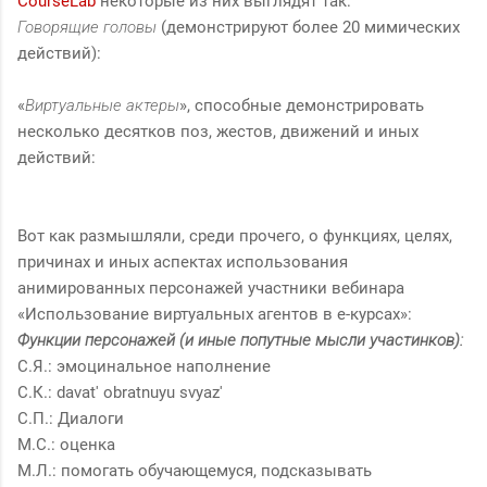
CourseLab
некоторые из них выглядят так:
Говорящие головы
(демонстрируют более 20 мимических
действий):
«
Виртуальные актеры
», способные демонстрировать
несколько десятков поз, жестов, движений и иных
действий:
Вот как размышляли, среди прочего, о функциях, целях,
причинах и иных аспектах использования
анимированных персонажей участники вебинара
«Использование виртуальных агентов в е-курсах»:
Функции персонажей (и иные попутные мысли участинков):
С.Я.: эмоцинальное наполнение
С.К.: davat' obratnuyu svyaz'
С.П.: Диалоги
М.С.: оценка
М.Л.: помогать обучающемуся, подсказывать