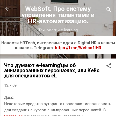
К основному контенту
WebSoft. Про систему
управления талантами и
HR-автоматизацию.
Технологии e-learning
Новости HRTech, интересные идеи о Digital HR в нашем
канале в Telegram:
https://t.me/WebsoftHR
Что думают е-learning'цы об
анимированных персонажах, или Кейс
для специалистов eL
13.7.09
Дано:
Некоторые средства ауторинга позволяют использовать
для создания е-курсов анимированных персонажей. В