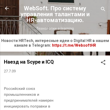
К основному контенту
WebSoft. Про систему
управления талантами и
HR-автоматизацию.
Технологии e-learning
Новости HRTech, интересные идеи о Digital HR в нашем
канале в Telegram:
https://t.me/WebsoftHR
Наезд на Scype и IСQ
27.7.09
Российский союз
промышленников и
предпринимателей намерен
инициировать поправки в