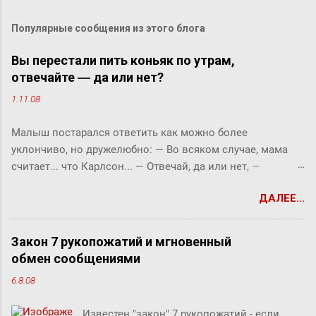
Популярные сообщения из этого блога
Вы перестали пить коньяк по утрам,
отвечайте ― да или нет?
1.11.08
Малыш постарался ответить как можно более
уклончиво, но дружелюбно: ― Во всяком случае, мама
считает... что Карлсон... ― Отвечай, да или нет, ―
прервала его фрекен Бок. ― Твоя мама сказала, что
ДАЛЕЕ...
Карлсон должен у нас обедать? ― Во всяком случае, она
хотела... ― снова попытался уйти от прямого ответа
Малыш, но фрекен Бок прервала его жестким окриком: ―
Закон 7 рукопожатий и мгновенный
Я сказала, отвечай ― да или нет! На простой вопрос
обмен сообщениями
всегда можно ответить «да» или «нет», по-моему, это не
6.8.08
трудно. ― Представь себе, трудно, ― вмешался Карлсон.
― Я сейчас задам тебе простой вопрос, и ты сама в этом
Известен "закон" 7 рукопожатий - если