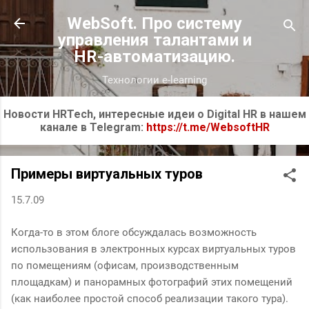
К основному контенту
WebSoft. Про систему
управления талантами и
HR-автоматизацию.
Технологии e-learning
Новости HRTech, интересные идеи о Digital HR в нашем
канале в Telegram:
https://t.me/WebsoftHR
Примеры виртуальных туров
15.7.09
Когда-то в этом блоге обсуждалась возможность
использования в электронных курсах виртуальных туров
по помещениям (офисам, производственным
площадкам) и панорамных фотографий этих помещений
(как наиболее простой способ реализации такого тура).