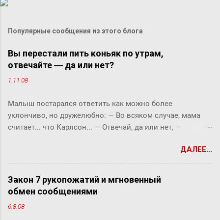
Популярные сообщения из этого блога
Вы перестали пить коньяк по утрам,
отвечайте ― да или нет?
1.11.08
Малыш постарался ответить как можно более
уклончиво, но дружелюбно: ― Во всяком случае, мама
считает... что Карлсон... ― Отвечай, да или нет, ―
прервала его фрекен Бок. ― Твоя мама сказала, что
ДАЛЕЕ...
Карлсон должен у нас обедать? ― Во всяком случае, она
хотела... ― снова попытался уйти от прямого ответа
Малыш, но фрекен Бок прервала его жестким окриком: ―
Закон 7 рукопожатий и мгновенный
Я сказала, отвечай ― да или нет! На простой вопрос
обмен сообщениями
всегда можно ответить «да» или «нет», по-моему, это не
6.8.08
трудно. ― Представь себе, трудно, ― вмешался Карлсон.