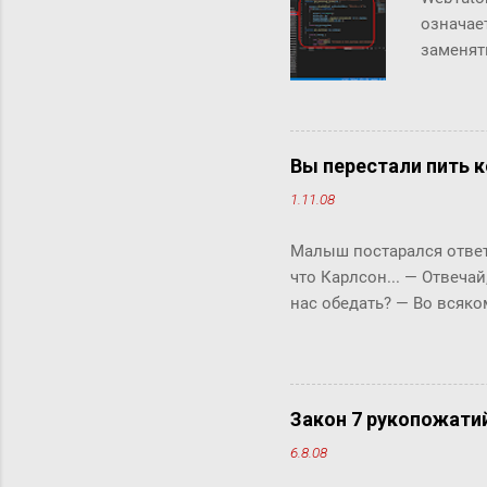
означае
заменят
инструм
теряя в
можно д
скрипто
Вы перестали пить к
Аналити
1.11.08
инструм
интегри
Малыш постарался ответи
были не
что Карлсон... ― Отвечай
объекты 
нас обедать? ― Во всяко
Бок прервала его жестки
ответить «да» или «нет»,
задам тебе простой вопро
отвечай ― да или нет? У 
Закон 7 рукопожати
что-то сказать, но не м
6.8.08
свой вопрос: ты переста
так хотелось помочь фрек