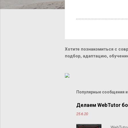
Хотите познакомиться с сов
подбор, адаптацию, обучен
Популярные сообщения из
Делаем WebTutor б
25.6.20
WebTuto