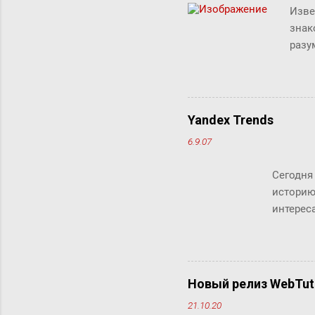
Изве
знак
разу
люде
"сжи
Micr
милл
Yandex Trends
счит
6.9.07
дист
рабо
Сегодня
комм
историю
клик
интереса
Кстати, 
Новый релиз WebTut
21.10.20