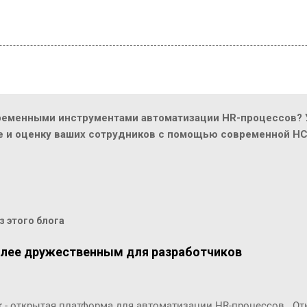
ременными инструментами автоматизации HR-процессов? У
ие и оценку ваших сотрудников с помощью современной H
 этого блога
олее дружественным для разработчиков
r - открытая платформа для автоматизации HR-процессов. О