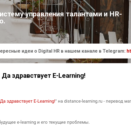
К основному контенту
систему управления талантами и HR-
ю.
ересные идеи о Digital HR в нашем канале в Telegram:
h
. Да здравствует E-Learning!
 Да здравствует E-Learning!
" на distance-learning.ru - перевод 
дущее e-learning и его текущие проблемы.