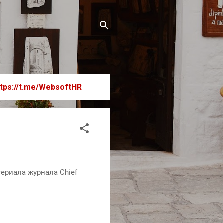
ttps://t.me/WebsoftHR
материала журнала Chief