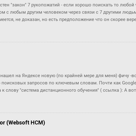
стен "закон" 7 рукопожатий - если хорошо поискать то любой
ом с любым другим человеком через связи с 7 другими людьми
меется, не доказан, но есть предположение что он скорее ве
й. Закон вполне отражает концепцию "маленького мира", ко
маться" за счет технологий (интернет, авиаперелеты и т.п.). Эт
osofr Research решили проверить на пользователях Microsoft 
ионов) и базе из их 30 миллиардов сообщений (начиная с 20
али двух людей, хотя бы раз обменявшихся сообщениями в чат
анция между двумя произвольными пользователями равна 6.6
тает!! Мир и правда маленький!! Тем важнее технологии упра
 нашел на Яндексе новую (по крайней мере для меня) фичу -
уникации с экспертами, т.к. получается, что все богатства мир
 поисковых запросов по ключевым словам. Почти как Google T
ах от нас, нужно только их как-то найти... Информаци...
 к слову "система дистанционного обучения" ( ссылка ): А вот п
что это за загадочный всплекс интереса в конце 2006 года???
or (Websoft HCM)