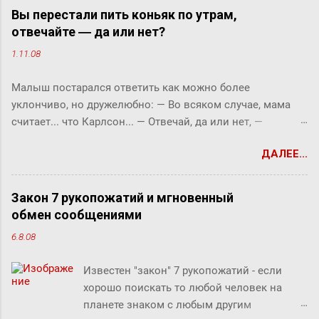
Вы перестали пить коньяк по утрам,
отвечайте ― да или нет?
1.11.08
Малыш постарался ответить как можно более
уклончиво, но дружелюбно: ― Во всяком случае, мама
считает... что Карлсон... ― Отвечай, да или нет, ―
прервала его фрекен Бок. ― Твоя мама сказала, что
ДАЛЕЕ...
Карлсон должен у нас обедать? ― Во всяком случае, она
хотела... ― снова попытался уйти от прямого ответа
Малыш, но фрекен Бок прервала его жестким окриком: ―
Закон 7 рукопожатий и мгновенный
Я сказала, отвечай ― да или нет! На простой вопрос
обмен сообщениями
всегда можно ответить «да» или «нет», по-моему, это не
6.8.08
трудно. ― Представь себе, трудно, ― вмешался Карлсон.
― Я сейчас задам тебе простой вопрос, и ты сама в этом
Известен "закон" 7 рукопожатий - если
убедишься. Вот, слушай! Ты перестала пить коньяк по
хорошо поискать то любой человек на
утрам, отвечай ― да или нет? У фрекен Бок перехватило
планете знаком с любым другим
дыхание, казалось, она вот-вот упадет без чувств. Она