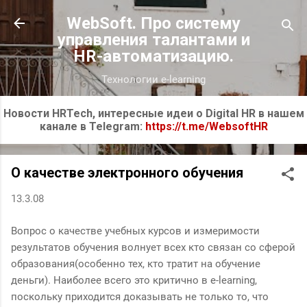
К основному контенту
WebSoft. Про систему
управления талантами и
HR-автоматизацию.
Технологии e-learning
Новости HRTech, интересные идеи о Digital HR в нашем
канале в Telegram:
https://t.me/WebsoftHR
О качестве электронного обучения
13.3.08
Вопрос о качестве учебных курсов и измеримости
результатов обучения волнует всех кто связан со сферой
образования(особенно тех, кто тратит на обучение
деньги). Наиболее всего это критично в e-learning,
поскольку приходится доказывать не только то, что