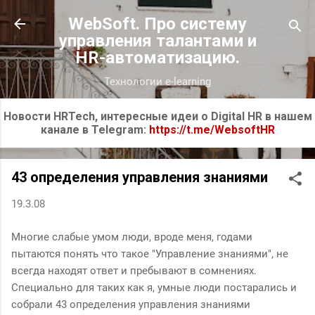
К основному контенту
WebSoft. Про систему
управления талантами и
HR-автоматизацию.
Технологии e-learning
Новости HRTech, интересные идеи о Digital HR в нашем
канале в Telegram:
https://t.me/WebsoftHR
43 определения управления знаниями
19.3.08
Многие слабые умом люди, вроде меня, годами
пытаются понять что такое "Управление знаниями", не
всегда находят ответ и пребывают в сомнениях.
Специально для таких как я, умные люди постарались и
собрали 43 определения управления знаниями