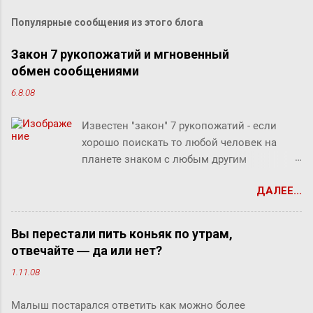
Популярные сообщения из этого блога
Закон 7 рукопожатий и мгновенный
обмен сообщениями
6.8.08
Известен "закон" 7 рукопожатий - если
хорошо поискать то любой человек на
планете знаком с любым другим
человеком через связи с 7 другими
ДАЛЕЕ...
людьми. Этот как бы закон, разумеется, не
доказан, но есть предположение что он
скорее верен для большинства людей.
Вы перестали пить коньяк по утрам,
Закон вполне отражает концепцию
отвечайте ― да или нет?
"маленького мира", который продолжает
1.11.08
"сжиматься" за счет технологий (интернет,
авиаперелеты и т.п.). Этот закон ребята из
Малыш постарался ответить как можно более
Microsofr Research решили проверить на