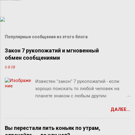
Популярные сообщения из этого блога
Закон 7 рукопожатий и мгновенный
обмен сообщениями
6.8.08
Известен "закон" 7 рукопожатий - если
хорошо поискать то любой человек на
планете знаком с любым другим
человеком через связи с 7 другими
ДАЛЕЕ...
людьми. Этот как бы закон, разумеется, не
доказан, но есть предположение что он
скорее верен для большинства людей.
Вы перестали пить коньяк по утрам,
Закон вполне отражает концепцию