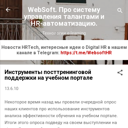
К основному контенту
WebSoft. Про систему
управления талантами и
HR-автоматизацию.
Технологии e-learning
Новости HRTech, интересные идеи о Digital HR в нашем
канале в Telegram:
https://t.me/WebsoftHR
Инструменты посттренинговой
поддержки на учебном портале
13.6.10
Некоторое время назад мы провели очередной опрос
наших клиентов про использование инструментов
анализа эффективности обучения на учебном портале.
Итоги этого опроса подведу на своем выступлении на