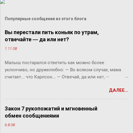
Популярные сообщения из этого блога
Вы перестали пить коньяк по утрам,
отвечайте ― да или нет?
1.11.08
Малыш постарался ответить как можно более
уклончиво, но дружелюбно: ― Во всяком случае, мама
считает... что Карлсон... ― Отвечай, да или нет, ―
прервала его фрекен Бок. ― Твоя мама сказала, что
ДАЛЕЕ...
Карлсон должен у нас обедать? ― Во всяком случае, она
хотела... ― снова попытался уйти от прямого ответа
Малыш, но фрекен Бок прервала его жестким окриком: ―
Закон 7 рукопожатий и мгновенный
Я сказала, отвечай ― да или нет! На простой вопрос
обмен сообщениями
всегда можно ответить «да» или «нет», по-моему, это не
6.8.08
трудно. ― Представь себе, трудно, ― вмешался Карлсон.