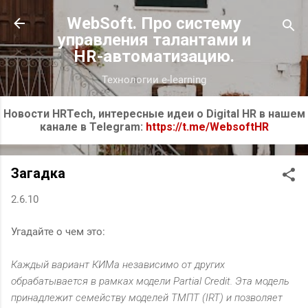
К основному контенту
WebSoft. Про систему
управления талантами и
HR-автоматизацию.
Технологии e-learning
Новости HRTech, интересные идеи о Digital HR в нашем
канале в Telegram:
https://t.me/WebsoftHR
Загадка
2.6.10
Угадайте о чем это:
Каждый вариант КИМа независимо от других
обрабатывается в рамках модели Partial Credit. Эта модель
принадлежит семейству моделей ТМПТ (IRT) и позволяет