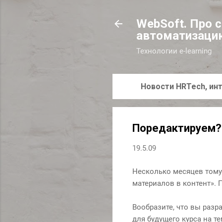
WebSoft. Про 
автоматизаци
Технологии e-learning
Новости HRTech, инт
Поредактируем?
19.5.09
Несколько месяцев тому
материалов в контент». 
Вообразите, что вы разр
для будущего курса на т