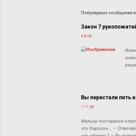
Популярные сообщения из
Закон 7 рукопожати
6.8.08
Изве
знак
разу
люде
"сжи
Micr
милл
Вы перестали пить к
счит
1.11.08
дист
рабо
Малыш постарался ответи
комм
что Карлсон... ― Отвечай
клик
нас обедать? ― Во всяко