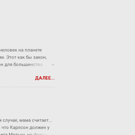
 человек на планете
. Этот как бы закон,
рен для большинства
торый продолжает
ДАЛЕЕ...
от закон ребята из
Messenger (180
06 года). Знакомыми
е. Окзалось, что средняя
 "рукопожатий". Закон
вления знаниями и
случае, мама считает...
а (знания) всего в 6
, что Карлсон должен у
твета Малыш, но фрекен