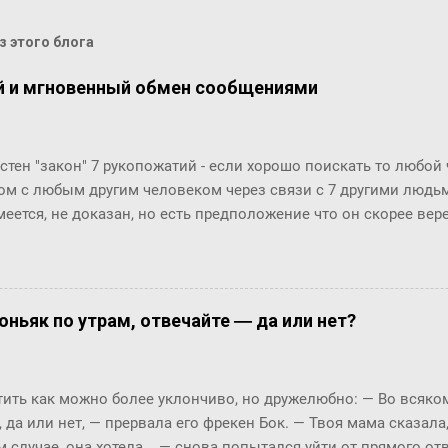
 этого блога
й и мгновенный обмен сообщениями
стен "закон" 7 рукопожатий - если хорошо поискать то любой
ом с любым другим человеком через связи с 7 другими людьми
меется, не доказан, но есть предположение что он скорее ве
й. Закон вполне отражает концепцию "маленького мира", ко
маться" за счет технологий (интернет, авиаперелеты и т.п.). Эт
osofr Research решили проверить на пользователях Microsoft 
ионов) и базе из их 30 миллиардов сообщений (начиная с 20
оньяк по утрам, отвечайте ― да или нет?
али двух людей, хотя бы раз обменявшихся сообщениями в чат
анция между двумя произвольными пользователями равна 6.6
тает!! Мир и правда маленький!! Тем важнее технологии упра
ть как можно более уклончиво, но дружелюбно: ― Во всяком 
уникации с экспертами, т.к. получается, что все богатства мир
, да или нет, ― прервала его фрекен Бок. ― Твоя мама сказала
ах от нас, нужно только их как-то найти... Информаци...
м случае, она хотела... ― снова попытался уйти от прямого о