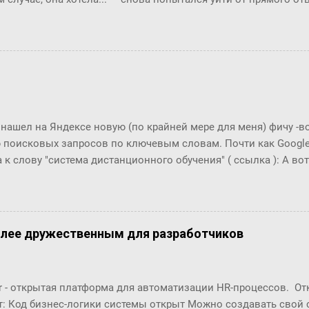
м окриком: ― Я сказала, отвечай ― да или нет! На простой в
 по-моему, это не трудно. ― Представь себе, трудно, ― вмешал
с, и ты сама в этом убедишься. Вот, слушай! Ты перестала пи
фрекен Бок перехватило дыхание, казалось, она вот-вот упаде
огла вымолвить ни слова. ― Ну вот вам, ― сказал Карлсон с 
ла пить коньяк по утрам? ― Да, да, конечно, ― убежденно за
ен Бок. Но тут она совсем озверела....
 нашел на Яндексе новую (по крайней мере для меня) фичу -
 поисковых запросов по ключевым словам. Почти как Google T
 к слову "система дистанционного обучения" ( ссылка ): А вот п
что это за загадочный всплекс интереса в конце 2006 года???
олее дружественным для разработчиков
r - открытая платформа для автоматизации HR-процессов. О
т: Код бизнес-логики системы открыт Можно создавать свой