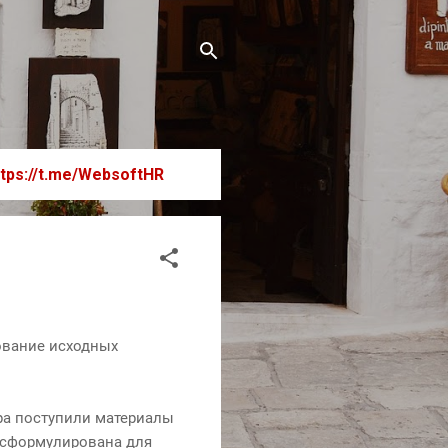
ttps://t.me/WebsoftHR
ование исходных
ера поступили материалы
о сформулирована для