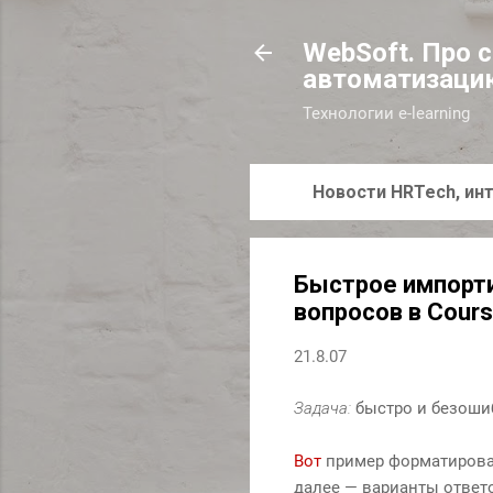
WebSoft. Про 
автоматизаци
Технологии e-learning
Новости HRTech, инт
Быстрое импорти
вопросов в Cour
21.8.07
Задача:
быстро и безошиб
Вот
пример форматирован
далее — варианты ответо