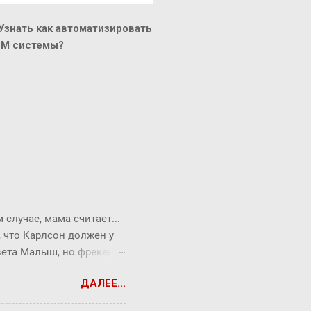
знать как автоматизировать
CM системы?
случае, мама считает...
, что Карлсон должен у
твета Малыш, но фрекен
опрос всегда можно
ДАЛЕЕ...
ся Карлсон. ― Я сейчас
ть коньяк по утрам,