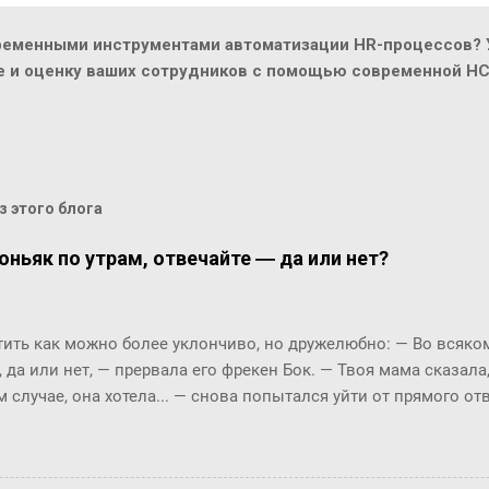
ременными инструментами автоматизации HR-процессов? У
ие и оценку ваших сотрудников с помощью современной H
 этого блога
оньяк по утрам, отвечайте ― да или нет?
ть как можно более уклончиво, но дружелюбно: ― Во всяком 
, да или нет, ― прервала его фрекен Бок. ― Твоя мама сказала
м случае, она хотела... ― снова попытался уйти от прямого о
м окриком: ― Я сказала, отвечай ― да или нет! На простой в
 по-моему, это не трудно. ― Представь себе, трудно, ― вмешал
с, и ты сама в этом убедишься. Вот, слушай! Ты перестала пи