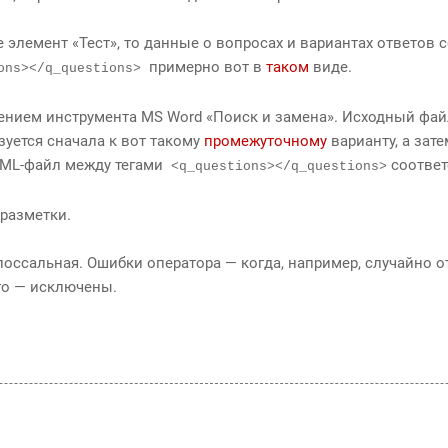
е элемент «Тест», то данные о вопросах и вариантах ответов 
примерно вот в
таком
виде.
ons></q_questions>
ением инструмента MS Word «Поиск и замена». Исходный фай
уется сначала к вот такому
промежуточному
варианту, а зате
XML-файл между тегами
соответ
<q_questions></q_questions>
разметки.
оссальная. Ошибки оператора — когда, например, случайно о
го — исключены.