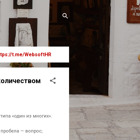
ttps://t.me/WebsoftHR
количеством
типа «один из многих».
 пробела — вопрос;