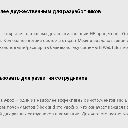
олее дружественным для разработчиков
r - открытая платформа для автоматизации HR-процессов. О
т: Код бизнес-логики системы открыт Можно создавать свой
ь/дополнять/расширять бизнес-логику системы В WebTutor м
енты автоматизации HR-процессов, оставаясь в рамках «коро
озможности обновлять версии и получать техническую поддер
орабатывать и разрабатывать "с нуля": Шаблоны (интерфейсы
в Настройки маршрутов согласований (Workflows) Автомати
ользовать для развития сотрудников
ческие отчёты ... Чтобы эти доработки были возможны, в пл
енты разработки. С их помощью разработчики могут создава
ровать их в существующие процессы. Но, до последнего врем
 9-box — один из наиболее эффективных инструментов HR. В
 особенно удобны разработчикам по двум основным причинам
м, почему метод 9-box grid это удобно, что означает каждая и
(шаблоны, процедуры, ...) и их код нужно было в п...
й для разных сотрудников в компании. Для чего это нужно К
 в 1970-х годах разработала метод 9-box grid или матрицу 9-bo
и General Electrics приоритизировать инвестиции. На данный