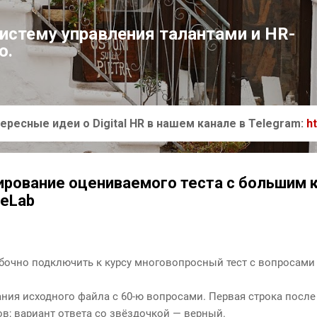
К основному контенту
систему управления талантами и HR-
ю.
ересные идеи о Digital HR в нашем канале в Telegram:
h
рование оцениваемого теста с большим 
seLab
очно подключить к курсу многовопросный тест с вопросами 
ия исходного файла с 60-ю вопросами. Первая строка после
в; вариант ответа со звёздочкой — верный.