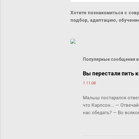
Хотите познакомиться с сов
подбор, адаптацию, обучен
Популярные сообщения из
Вы перестали пить к
1.11.08
Малыш постарался ответи
что Карлсон... ― Отвечай
нас обедать? ― Во всяко
Бок прервала его жестки
ответить «да» или «нет»,
задам тебе простой вопро