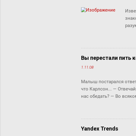
Изве
знак
разу
люде
"сжи
Micr
милл
Вы перестали пить к
счит
1.11.08
дист
рабо
Малыш постарался ответи
комм
что Карлсон... ― Отвечай
клик
нас обедать? ― Во всяко
Бок прервала его жестки
ответить «да» или «нет»,
задам тебе простой вопро
отвечай ― да или нет? У 
Yandex Trends
что-то сказать, но не м