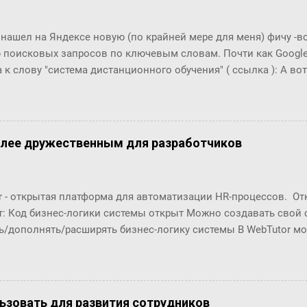
ла пить коньяк по утрам? ― Да, да, конечно, ― убежденно за
ен Бок. Но тут она совсем озверела....
 нашел на Яндексе новую (по крайней мере для меня) фичу -
 поисковых запросов по ключевым словам. Почти как Google T
 к слову "система дистанционного обучения" ( ссылка ): А вот п
что это за загадочный всплекс интереса в конце 2006 года???
олее дружественным для разработчиков
r - открытая платформа для автоматизации HR-процессов. О
т: Код бизнес-логики системы открыт Можно создавать свой
ь/дополнять/расширять бизнес-логику системы В WebTutor м
енты автоматизации HR-процессов, оставаясь в рамках «коро
озможности обновлять версии и получать техническую поддер
орабатывать и разрабатывать "с нуля": Шаблоны (интерфейсы
в Настройки маршрутов согласований (Workflows) Автомати
ользовать для развития сотрудников