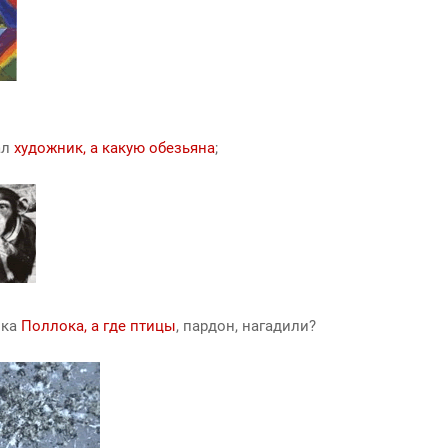
ал
художник, а какую обезьяна
;
ика
Поллока, а где птицы
, пардон, нагадили?