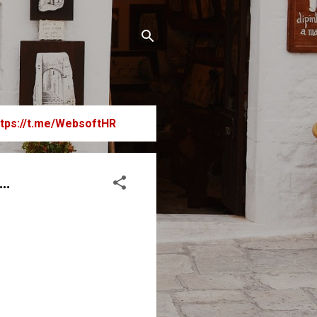
ttps://t.me/WebsoftHR
а…