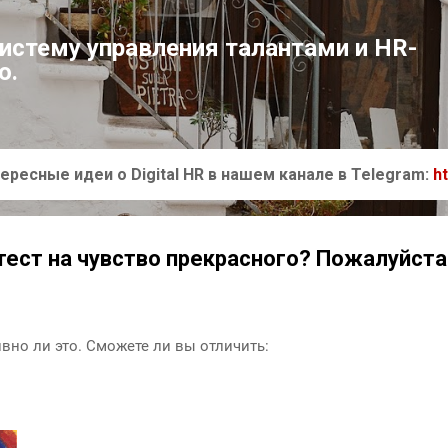
К основному контенту
систему управления талантами и HR-
ю.
ересные идеи о Digital HR в нашем канале в Telegram:
h
ест на чувство прекрасного? Пожалуйст
вно ли это. Сможете ли вы отличить: