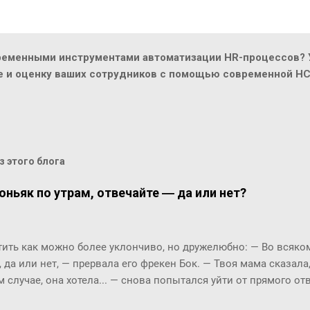
ременными инструментами автоматизации HR-процессов? У
ие и оценку ваших сотрудников с помощью современной H
 этого блога
оньяк по утрам, отвечайте ― да или нет?
ть как можно более уклончиво, но дружелюбно: ― Во всяком 
, да или нет, ― прервала его фрекен Бок. ― Твоя мама сказала
м случае, она хотела... ― снова попытался уйти от прямого о
м окриком: ― Я сказала, отвечай ― да или нет! На простой в