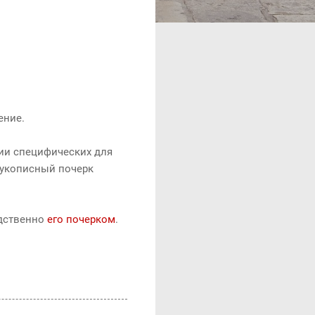
ение.
нии специфических для
рукописный почерк
едственно
его почерком
.