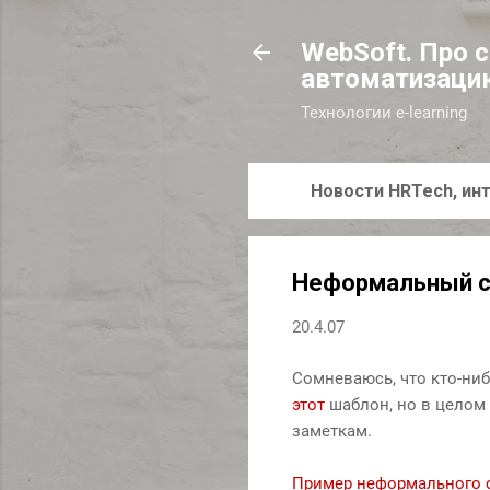
WebSoft. Про 
автоматизаци
Технологии e-learning
Новости HRTech, инт
Неформальный с
20.4.07
Сомневаюсь, что кто-ни
этот
шаблон, но в целом
заметкам.
Пример неформального 