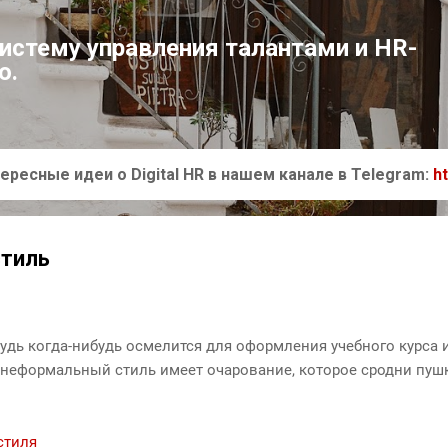
К основному контенту
систему управления талантами и HR-
ю.
ересные идеи о Digital HR в нашем канале в Telegram:
h
тиль
будь когда-нибудь осмелится для оформления учебного курса
 неформальный стиль имеет очарование, которое сродни пу
стиля