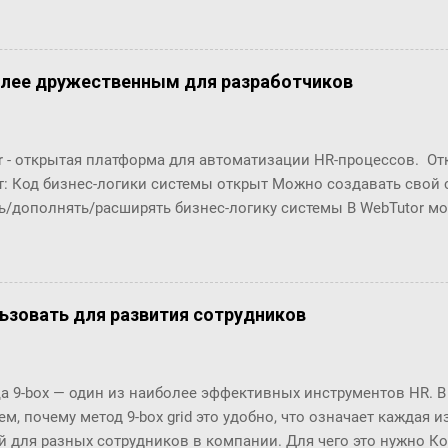
олее дружественным для разработчиков
r - открытая платформа для автоматизации HR-процессов. О
т: Код бизнес-логики системы открыт Можно создавать свой
ь/дополнять/расширять бизнес-логику системы В WebTutor м
енты автоматизации HR-процессов, оставаясь в рамках «коро
озможности обновлять версии и получать техническую поддер
орабатывать и разрабатывать "с нуля": Шаблоны (интерфейсы
в Настройки маршрутов согласований (Workflows) Автомати
ользовать для развития сотрудников
ческие отчёты ... Чтобы эти доработки были возможны, в пл
енты разработки. С их помощью разработчики могут создава
ровать их в существующие процессы. Но, до последнего врем
 9-box — один из наиболее эффективных инструментов HR. В
 особенно удобны разработчикам по двум основным причинам
м, почему метод 9-box grid это удобно, что означает каждая и
(шаблоны, процедуры, ...) и их код нужно было в п...
й для разных сотрудников в компании. Для чего это нужно К