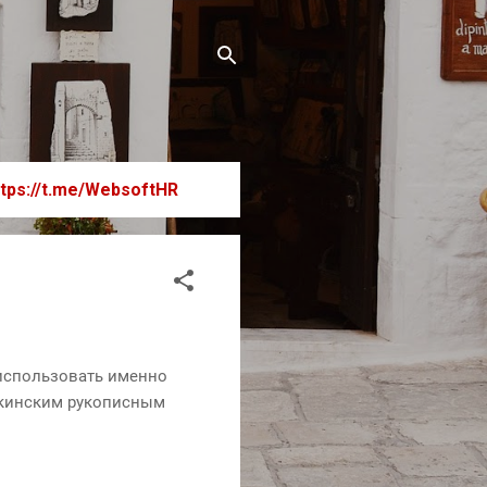
ttps://t.me/WebsoftHR
 использовать именно
шкинским рукописным