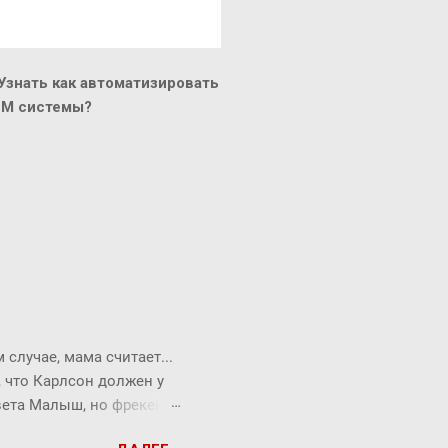
знать как автоматизировать
CM системы?
случае, мама считает...
, что Карлсон должен у
твета Малыш, но фрекен
опрос всегда можно