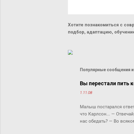
Хотите познакомиться с сов
подбор, адаптацию, обучен
Популярные сообщения из
Вы перестали пить к
1.11.08
Малыш постарался ответи
что Карлсон... ― Отвечай
нас обедать? ― Во всяко
Бок прервала его жестки