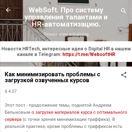
К основному контенту
WebSoft. Про систему
управления талантами и
HR-автоматизацию.
Технологии e-learning
Новости HRTech, интересные идеи о Digital HR в нашем
канале в Telegram:
https://t.me/WebsoftHR
Как минимизировать проблемы с
загрузкой озвученных курсов
8.4.07
Этот пост - продолжение темы, поднятой Андреем
Балыковым
о загрузке материалов курса с оптимального
сервера
(с точки зрения минимизации траффика). В
реальной практике, кроме проблемы с траффиком есть