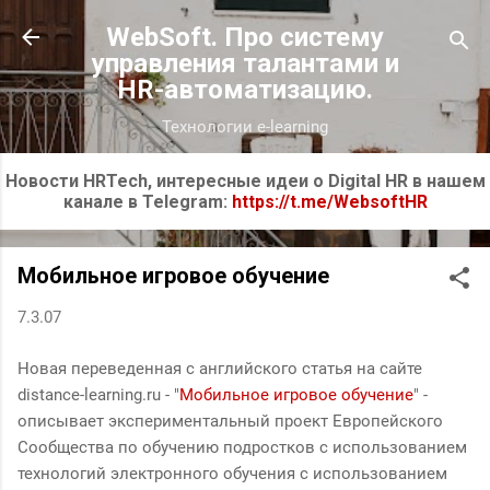
К основному контенту
WebSoft. Про систему
управления талантами и
HR-автоматизацию.
Технологии e-learning
Новости HRTech, интересные идеи о Digital HR в нашем
канале в Telegram:
https://t.me/WebsoftHR
Мобильное игровое обучение
7.3.07
Новая переведенная с английского статья на сайте
distance-learning.ru - "
Мобильное игровое обучение
" -
описывает экспериментальный проект Европейского
Сообщества по обучению подростков с использованием
технологий электронного обучения с использованием