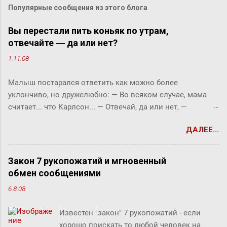
Популярные сообщения из этого блога
Вы перестали пить коньяк по утрам,
отвечайте ― да или нет?
1.11.08
Малыш постарался ответить как можно более
уклончиво, но дружелюбно: ― Во всяком случае, мама
считает... что Карлсон... ― Отвечай, да или нет, ―
прервала его фрекен Бок. ― Твоя мама сказала, что
ДАЛЕЕ...
Карлсон должен у нас обедать? ― Во всяком случае, она
хотела... ― снова попытался уйти от прямого ответа
Малыш, но фрекен Бок прервала его жестким окриком: ―
Закон 7 рукопожатий и мгновенный
Я сказала, отвечай ― да или нет! На простой вопрос
обмен сообщениями
всегда можно ответить «да» или «нет», по-моему, это не
6.8.08
трудно. ― Представь себе, трудно, ― вмешался Карлсон.
― Я сейчас задам тебе простой вопрос, и ты сама в этом
Известен "закон" 7 рукопожатий - если
убедишься. Вот, слушай! Ты перестала пить коньяк по
хорошо поискать то любой человек на