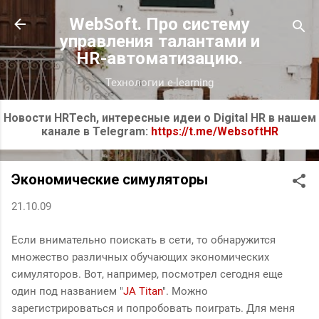
К основному контенту
WebSoft. Про систему
управления талантами и
HR-автоматизацию.
Технологии e-learning
Новости HRTech, интересные идеи о Digital HR в нашем
канале в Telegram:
https://t.me/WebsoftHR
Экономические симуляторы
21.10.09
Если внимательно поискать в сети, то обнаружится
множество различных обучающих экономических
симуляторов. Вот, например, посмотрел сегодня еще
один под названием "
JA Titan
". Можно
зарегистрироваться и попробовать поиграть. Для меня