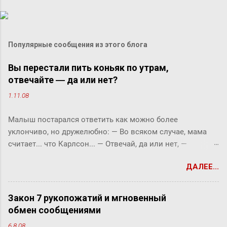
Популярные сообщения из этого блога
Вы перестали пить коньяк по утрам,
отвечайте ― да или нет?
1.11.08
Малыш постарался ответить как можно более
уклончиво, но дружелюбно: ― Во всяком случае, мама
считает... что Карлсон... ― Отвечай, да или нет, ―
прервала его фрекен Бок. ― Твоя мама сказала, что
ДАЛЕЕ...
Карлсон должен у нас обедать? ― Во всяком случае, она
хотела... ― снова попытался уйти от прямого ответа
Малыш, но фрекен Бок прервала его жестким окриком: ―
Закон 7 рукопожатий и мгновенный
Я сказала, отвечай ― да или нет! На простой вопрос
обмен сообщениями
всегда можно ответить «да» или «нет», по-моему, это не
6.8.08