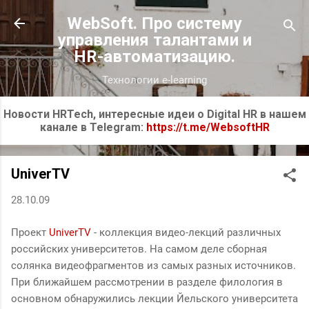
К основному контенту
WebSoft. Про систему
управления талантами и
HR-автоматизацию.
Технологии e-learning
Новости HRTech, интересные идеи о Digital HR в нашем
канале в Telegram:
https://t.me/WebsoftHR
UniverTV
28.10.09
Проект
UniverTV
- коллекция видео-лекций различных
российских университетов. На самом деле сборная
солянка видеофрагментов из самых разных источников.
При ближайшем рассмотрении в разделе филология в
основном обнаружились лекции Йельского университета