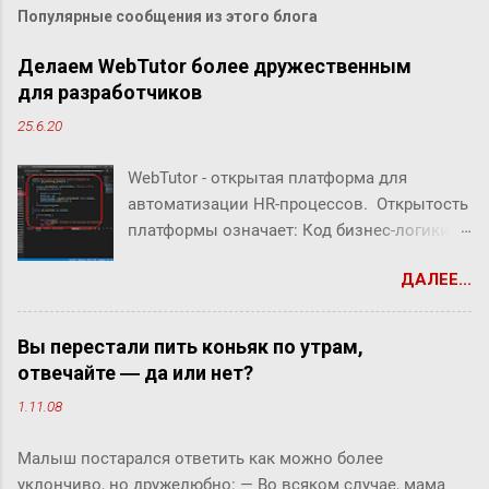
Популярные сообщения из этого блога
Делаем WebTutor более дружественным
для разработчиков
25.6.20
WebTutor - открытая платформа для
автоматизации HR-процессов. Открытость
платформы означает: Код бизнес-логики
системы открыт Можно создавать свой
ДАЛЕЕ...
собственный код Можно заменять/
дополнять/расширять бизнес-логику
системы В WebTutor можно создавать свои
Вы перестали пить коньяк по утрам,
инструменты автоматизации HR-
отвечайте ― да или нет?
процессов, оставаясь в рамках
1.11.08
«коробочного» продукта и не теряя
возможности обновлять версии и
Малыш постарался ответить как можно более
получать техническую поддержку вендора.
уклончиво, но дружелюбно: ― Во всяком случае, мама