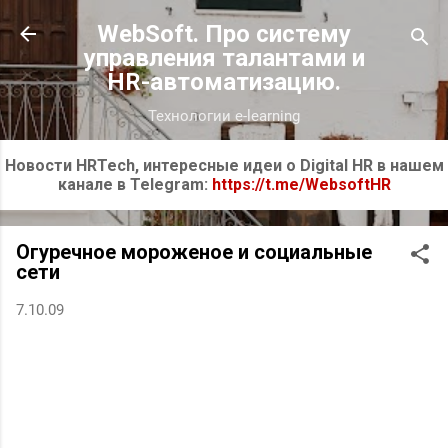
К основному контенту
WebSoft. Про систему
управления талантами и
HR-автоматизацию.
Технологии e-learning
Новости HRTech, интересные идеи о Digital HR в нашем
канале в Telegram:
https://t.me/WebsoftHR
Огуречное мороженое и социальные
сети
7.10.09