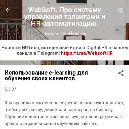
К основному контенту
WebSoft. Про систему
управления талантами и
HR-автоматизацию.
Технологии e-learning
Новости HRTech, интересные идеи о Digital HR в нашем
канале в Telegram:
https://t.me/WebsoftHR
Использование e-learning для
обучения своих клиентов
5.5.07
Как правило электронное обучение используют для того,
чтобы учить сотрудников или партнеров по бизнесу.
Обучение клиентов встречается существенно реже и как
правило ограничивается обучением работе с