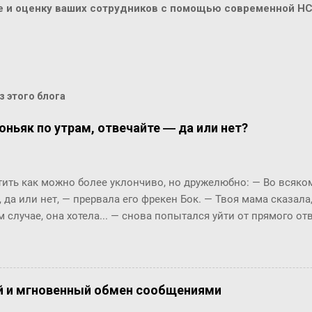
ие и оценку ваших сотрудников с помощью современной H
 этого блога
оньяк по утрам, отвечайте ― да или нет?
ть как можно более уклончиво, но дружелюбно: ― Во всяком 
, да или нет, ― прервала его фрекен Бок. ― Твоя мама сказала
м случае, она хотела... ― снова попытался уйти от прямого о
м окриком: ― Я сказала, отвечай ― да или нет! На простой в
 по-моему, это не трудно. ― Представь себе, трудно, ― вмешал
с, и ты сама в этом убедишься. Вот, слушай! Ты перестала пи
фрекен Бок перехватило дыхание, казалось, она вот-вот упаде
й и мгновенный обмен сообщениями
огла вымолвить ни слова. ― Ну вот вам, ― сказал Карлсон с 