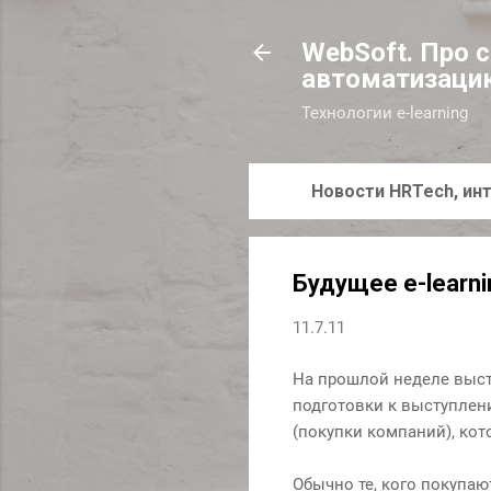
WebSoft. Про 
автоматизаци
Технологии e-learning
Новости HRTech, инт
Будущее e-learni
11.7.11
На прошлой неделе высту
подготовки к выступлени
(покупки компаний), ко
Обычно те, кого покупаю