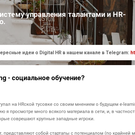
К основному контенту
систему управления талантами и HR-
ю.
ересные идеи о Digital HR в нашем канале в Telegram:
h
ng - социальное обучение?
пал на HRской тусовке со своим мнением о будущем e-learni
ю я просмотре много всякого материала в сети, и, в частнос
торые соврешают крупные западные игроки.
т, представляют собой стартапы с потенциалом (по крайней м