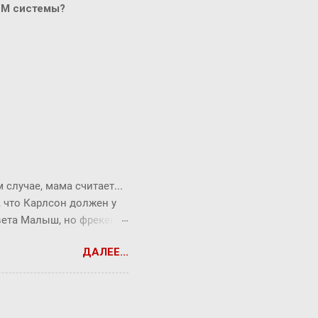
CM системы?
случае, мама считает...
, что Карлсон должен у
твета Малыш, но фрекен
опрос всегда можно
ДАЛЕЕ...
ся Карлсон. ― Я сейчас
ть коньяк по утрам,
т без чувств. Она хотела
торжеством. ― Повторяю