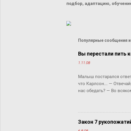
подбор, адаптацию, обучен
Популярные сообщения из
Вы перестали пить к
1.11.08
Малыш постарался ответи
что Карлсон... ― Отвечай
нас обедать? ― Во всяко
Бок прервала его жестки
ответить «да» или «нет»,
задам тебе простой вопро
отвечай ― да или нет? У 
Закон 7 рукопожати
что-то сказать, но не м
6.8.08