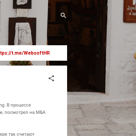
ttps://t.me/WebsoftHR
ng. В процессе
ти, посмотрел на M&A
ере так считают