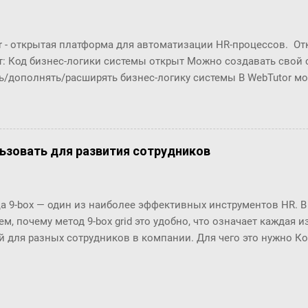
r - открытая платформа для автоматизации HR-процессов. О
т: Код бизнес-логики системы открыт Можно создавать свой
ь/дополнять/расширять бизнес-логику системы В WebTutor м
енты автоматизации HR-процессов, оставаясь в рамках «коро
озможности обновлять версии и получать техническую поддер
орабатывать и разрабатывать "с нуля": Шаблоны (интерфейсы
в Настройки маршрутов согласований (Workflows) Автомати
ользовать для развития сотрудников
ческие отчёты ... Чтобы эти доработки были возможны, в пл
енты разработки. С их помощью разработчики могут создава
ровать их в существующие процессы. Но, до последнего врем
 9-box — один из наиболее эффективных инструментов HR. В
 особенно удобны разработчикам по двум основным причинам
м, почему метод 9-box grid это удобно, что означает каждая и
(шаблоны, процедуры, ...) и их код нужно было в п...
й для разных сотрудников в компании. Для чего это нужно К
 в 1970-х годах разработала метод 9-box grid или матрицу 9-bo
и General Electrics приоритизировать инвестиции. На данный
используется в HR во всем мире: он позволяет распределить
ти группам и планировать системные решения относительно 