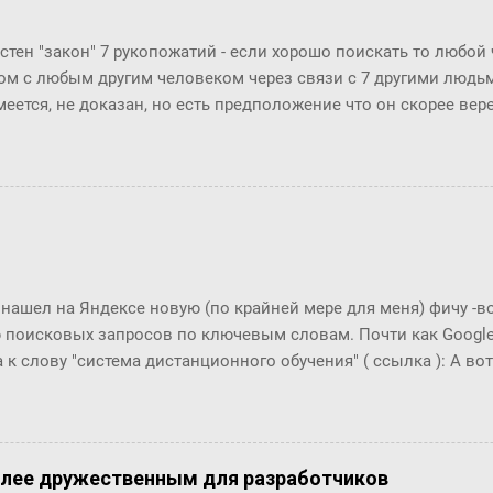
ла пить коньяк по утрам? ― Да, да, конечно, ― убежденно за
ен Бок. Но тут она совсем озверела....
стен "закон" 7 рукопожатий - если хорошо поискать то любой
ом с любым другим человеком через связи с 7 другими людьми
меется, не доказан, но есть предположение что он скорее ве
й. Закон вполне отражает концепцию "маленького мира", ко
маться" за счет технологий (интернет, авиаперелеты и т.п.). Эт
osofr Research решили проверить на пользователях Microsoft 
ионов) и базе из их 30 миллиардов сообщений (начиная с 20
али двух людей, хотя бы раз обменявшихся сообщениями в чат
анция между двумя произвольными пользователями равна 6.6
тает!! Мир и правда маленький!! Тем важнее технологии упра
 нашел на Яндексе новую (по крайней мере для меня) фичу -
уникации с экспертами, т.к. получается, что все богатства мир
 поисковых запросов по ключевым словам. Почти как Google T
ах от нас, нужно только их как-то найти... Информаци...
 к слову "система дистанционного обучения" ( ссылка ): А вот п
что это за загадочный всплекс интереса в конце 2006 года???
олее дружественным для разработчиков