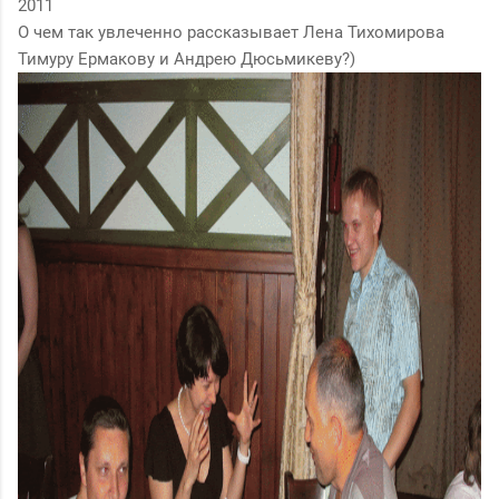
2011
О чем так увлеченно рассказывает Лена Тихомирова
Тимуру Ермакову и Андрею Дюсьмикеву?)