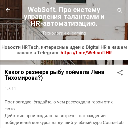
К основному контенту
WebSoft. Про систему
управления талантами и
HR-автоматизацию.
Технологии e-learning
Новости HRTech, интересные идеи о Digital HR в нашем
канале в Telegram:
https://t.me/WebsoftHR
Какого размера рыбу поймала Лена
Тихомирова?)
1.7.11
Пост-загадка. Угадайте, о чем рассуждали герои этих
фото.
Действие происходило на встрече - награждении
победителей конкурса на лучший учебный курс CourseLab