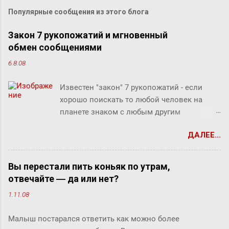
Популярные сообщения из этого блога
Закон 7 рукопожатий и мгновенный
обмен сообщениями
6.8.08
Известен "закон" 7 рукопожатий - если
хорошо поискать то любой человек на
планете знаком с любым другим
человеком через связи с 7 другими
ДАЛЕЕ...
людьми. Этот как бы закон, разумеется, не
доказан, но есть предположение что он
скорее верен для большинства людей.
Вы перестали пить коньяк по утрам,
Закон вполне отражает концепцию
отвечайте ― да или нет?
"маленького мира", который продолжает
1.11.08
"сжиматься" за счет технологий (интернет,
авиаперелеты и т.п.). Этот закон ребята из
Малыш постарался ответить как можно более
Microsofr Research решили проверить на