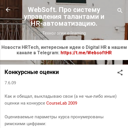
К основному контенту
WebSoft. Про систему
управления талантами и
HR-автоматизацию.
Технологии e-learning
Новости HRTech, интересные идеи о Digital HR в нашем
канале в Telegram:
https://t.me/WebsoftHR
Конкурсные оценки
7.6.09
Как и обещал, выкладываю свои (а не чьи-либо иные)
оценки на конкурсе
CourseLab 2009
Оцениваемые параметры курса пронумерованы
римскими цифрами: