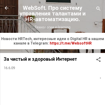
К основному контенту
WebSoft. Про систему
управления талантами и
HR-автоматизацию.
Технологии e-learning
Новости HRTech, интересные идеи о Digital HR в нашем
канале в Telegram:
https://t.me/WebsoftHR
За чистый и здоровый Интернет
16.6.09
"