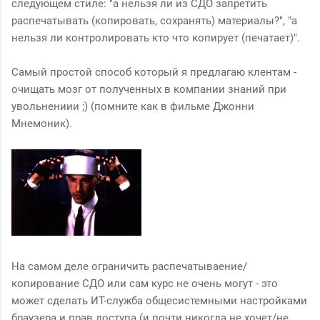
следующем стиле: "а нельзя ли из СДО запретить
распечатывать (копировать, сохранять) материалы?", "а
нельзя ли контролировать кто что копирует (печатает)".
Самый простой способ который я предлагаю клентам -
очищать мозг от полученных в компании знаний при
увольнениии ;) (помните как в фильме Джонни
Мнемоник).
На самом деле ограничить распечатываение/
копирование СДО или сам курс не очень могут - это
может сделать ИТ-служба общесистемными настройками
браузера и прав доступа (и почти никогда не хочет/не