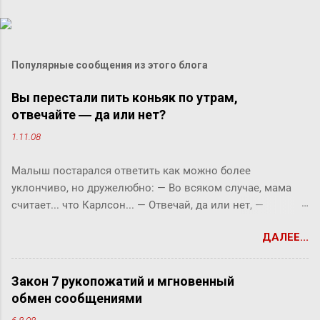
Популярные сообщения из этого блога
Вы перестали пить коньяк по утрам,
отвечайте ― да или нет?
1.11.08
Малыш постарался ответить как можно более
уклончиво, но дружелюбно: ― Во всяком случае, мама
считает... что Карлсон... ― Отвечай, да или нет, ―
прервала его фрекен Бок. ― Твоя мама сказала, что
ДАЛЕЕ...
Карлсон должен у нас обедать? ― Во всяком случае, она
хотела... ― снова попытался уйти от прямого ответа
Малыш, но фрекен Бок прервала его жестким окриком: ―
Закон 7 рукопожатий и мгновенный
Я сказала, отвечай ― да или нет! На простой вопрос
обмен сообщениями
всегда можно ответить «да» или «нет», по-моему, это не