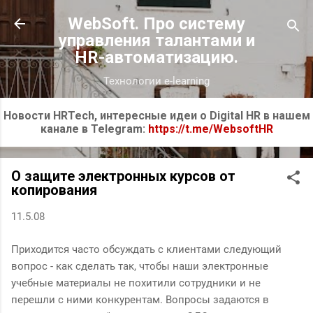
К основному контенту
WebSoft. Про систему
управления талантами и
HR-автоматизацию.
Технологии e-learning
Новости HRTech, интересные идеи о Digital HR в нашем
канале в Telegram:
https://t.me/WebsoftHR
О защите электронных курсов от
копирования
11.5.08
Приходится часто обсуждать с клиентами следующий
вопрос - как сделать так, чтобы наши электронные
учебные материалы не похитили сотрудники и не
перешли с ними конкурентам. Вопросы задаются в