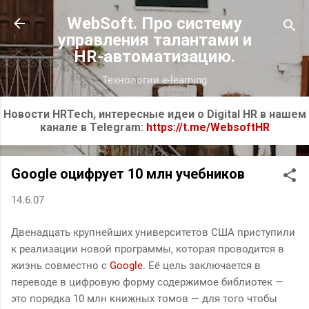
К основному контенту
WebSoft. Про систему
управления талантами и
HR-автоматизацию.
Технологии e-learning
Новости HRTech, интересные идеи о Digital HR в нашем
канале в Telegram:
https://t.me/WebsoftHR
Google оцифрует 10 млн учебников
14.6.07
Двенадцать крупнейших университетов США приступили
к реализации новой программы, которая проводится в
жизнь совместно с
Google
. Её цель заключается в
переводе в цифровую форму содержимое библиотек —
это порядка 10 млн книжных томов — для того чтобы