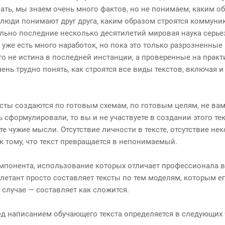
ать, мы знаем очень много фактов, но не понимаем, каким о
 люди понимают друг друга, каким образом строятся коммун
ально последние несколько десятилетий мировая наука серье
уже есть много наработок, но пока это только разрозненные к
то не истина в последней инстанции, а проверенные на практ
ень трудно понять, как строятся все виды текстов, включая 
ексты создаются по готовым схемам, по готовым целям, не 
ь сформулировали, то вы и не участвуете в создании этого те
е чужие мысли. Отсутствие личности в тексте, отсутствие не
 тому, что текст превращается в непонимаемый.
мпонента, использование которых отличает профессионала 
илетант просто составляет тексты по тем моделям, которым ег
 случае — составляет как сложится.
ед написанием обучающего текста определяется в следующих 