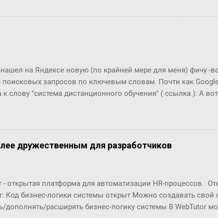
маться" за счет технологий (интернет, авиаперелеты и т.п.). Эт
osofr Research решили проверить на пользователях Microsoft 
ионов) и базе из их 30 миллиардов сообщений (начиная с 20
али двух людей, хотя бы раз обменявшихся сообщениями в чат
анция между двумя произвольными пользователями равна 6.6
тает!! Мир и правда маленький!! Тем важнее технологии упра
 нашел на Яндексе новую (по крайней мере для меня) фичу -
уникации с экспертами, т.к. получается, что все богатства мир
 поисковых запросов по ключевым словам. Почти как Google T
ах от нас, нужно только их как-то найти... Информаци...
 к слову "система дистанционного обучения" ( ссылка ): А вот п
что это за загадочный всплекс интереса в конце 2006 года???
олее дружественным для разработчиков
r - открытая платформа для автоматизации HR-процессов. О
т: Код бизнес-логики системы открыт Можно создавать свой
ь/дополнять/расширять бизнес-логику системы В WebTutor м