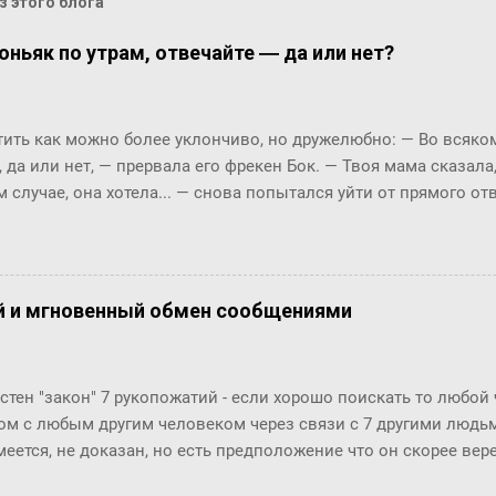
 этого блога
оньяк по утрам, отвечайте ― да или нет?
ть как можно более уклончиво, но дружелюбно: ― Во всяком 
, да или нет, ― прервала его фрекен Бок. ― Твоя мама сказала
м случае, она хотела... ― снова попытался уйти от прямого о
м окриком: ― Я сказала, отвечай ― да или нет! На простой в
 по-моему, это не трудно. ― Представь себе, трудно, ― вмешал
с, и ты сама в этом убедишься. Вот, слушай! Ты перестала пи
фрекен Бок перехватило дыхание, казалось, она вот-вот упаде
й и мгновенный обмен сообщениями
огла вымолвить ни слова. ― Ну вот вам, ― сказал Карлсон с 
ла пить коньяк по утрам? ― Да, да, конечно, ― убежденно за
ен Бок. Но тут она совсем озверела....
стен "закон" 7 рукопожатий - если хорошо поискать то любой
ом с любым другим человеком через связи с 7 другими людьми
меется, не доказан, но есть предположение что он скорее ве
й. Закон вполне отражает концепцию "маленького мира", ко