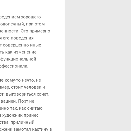
оведением хорошего
 подопечный, при этом
венности. Это примерно
яя его поведения —
ует совершенно иных
ыть как изменение
й функциональной
рофессионала.
 кому-то нечто, не
имер, стоит человек и
ют: выговориться хочет.
ивацией. Поэт не
нно так, как считаю
ин художник принес
ества, приличный
дожник замотал картину в