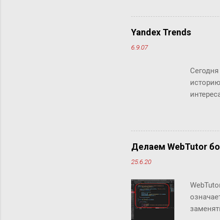
"сжи
Micr
милл
Yandex Trends
счит
6.9.07
дист
рабо
Сегодня
комм
историю
клик
интереса
Кстати, 
Делаем WebTutor б
25.6.20
WebTuto
означае
заменят