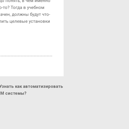
до понять, в чем именно
-то? Тогда в учебном
ачен, должны будут что-
слить целевые установки
знать как автоматизировать
CM системы?