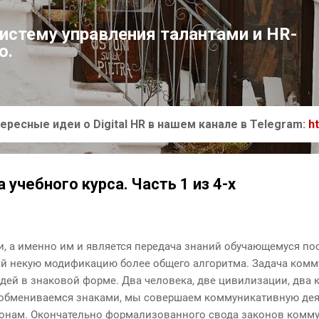
К основному контенту
систему управления талантами и HR-
ю.
ересные идеи о Digital HR в нашем канале в Telegram:
h
 учебного курса. Часть 1 из 4-х
, а именно им и является передача знаний обучающемуся по
бой некую модификацию более общего алгоритма. Задача ком
ей в знаковой форме. Два человека, две цивилизации, два к
 обмениваемся знаками, мы совершаем коммуникативную деят
онам. Окончательно формализованного свода законов комму