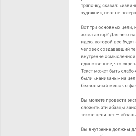
тряпочку, сказал: «извин
художник, поэт не потер
Вот три основных цели, 
хотел автор? Для чего н
идею, которой все буду
человек создававший тек
внутренне осмысленной 
единственное, что скрепл
Текст может быть слабо-
были «нанизаны» на цел
безвольный мешок с фа
Вы можете провести эксп
сложить эти абзацы занов
тексте цели нет — абзац
Вы внутренне должны для