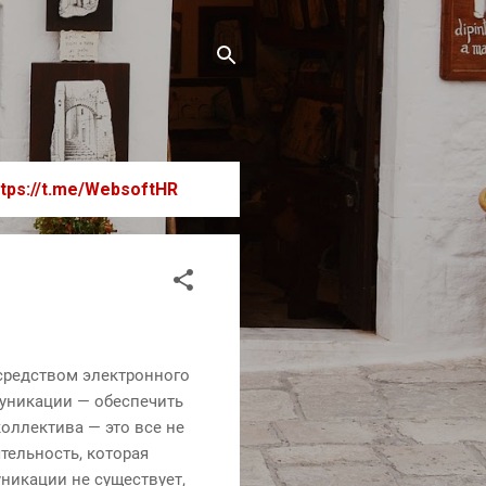
ttps://t.me/WebsoftHR
средством электронного
муникации — обеспечить
оллектива — это все не
ельность, которая
никации не существует,