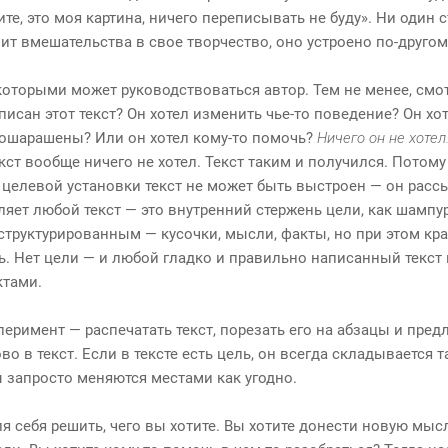
ите, это моя картина, ничего переписывать не буду». Ни один 
пит вмешательства в свое творчество, оно устроено по-другому
которыми может руководствоваться автор. Тем не менее, смо
аписан этот текст? Он хотел изменить чье-то поведение? Он х
т ошарашены? Или он хотел кому-то помочь?
Ничего он не хотел
ст вообще ничего не хотел. Текст таким и получился. Потому 
целевой установки текст не может быть выстроен — он рассы
яет любой текст — это внутренний стержень цели, как шампур: 
структурированным — кусочки, мысли, факты, но при этом кр
ь. Нет цели — и любой гладко и правильно написанный текст
ктами.
еримент — распечатать текст, порезать его на абзацы и пред
о в текст. Если в тексте есть цель, он всегда складывается та
ы запросто меняются местами как угодно.
 себя решить, чего вы хотите. Вы хотите донести новую мысл