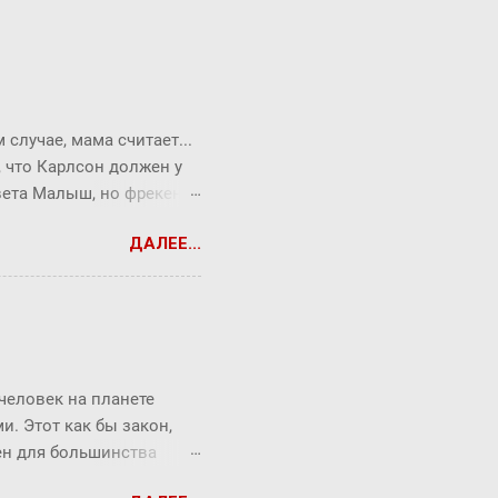
случае, мама считает...
, что Карлсон должен у
твета Малыш, но фрекен
опрос всегда можно
ДАЛЕЕ...
ся Карлсон. ― Я сейчас
ть коньяк по утрам,
т без чувств. Она хотела
торжеством. ― Повторяю
верил Малыш, которому
 человек на планете
. Этот как бы закон,
рен для большинства
торый продолжает