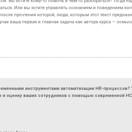
. Вы хотите кому-то помочь в чем-то разобраться? Тогда на
аться. Или вы хотите управлять сознанием и поведением кого
 после прочтения которой, люди, которым этот текст предназн
учае ваша первая и главная задача как автора курса — осмы
ременными инструментами автоматизации HR-процессов? У
ие и оценку ваших сотрудников с помощью современной H