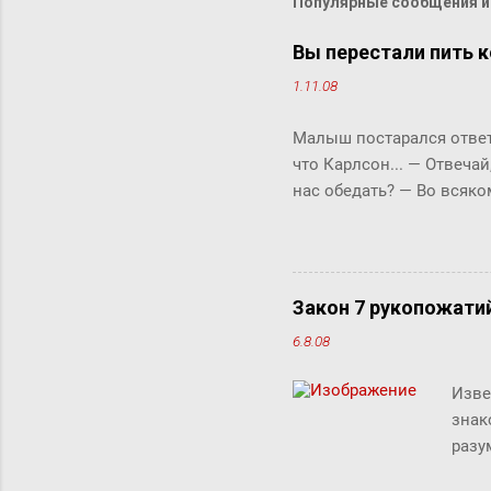
Популярные сообщения из
Вы перестали пить к
1.11.08
Малыш постарался ответи
что Карлсон... ― Отвечай
нас обедать? ― Во всяко
Бок прервала его жестки
ответить «да» или «нет»,
задам тебе простой вопро
отвечай ― да или нет? У 
Закон 7 рукопожати
что-то сказать, но не м
6.8.08
свой вопрос: ты переста
так хотелось помочь фрек
Изве
знак
разу
люде