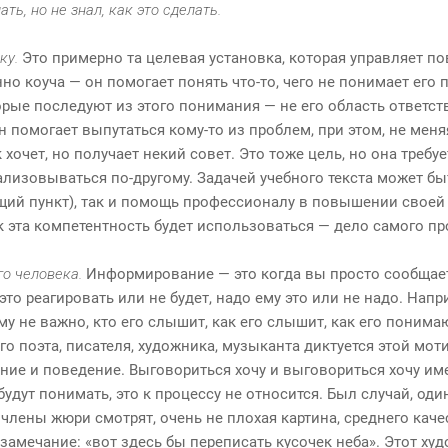
ать, но не знал, как это сделать.
ку.
Это примерно та целевая установка, которая управляет п
нно коуча — он помогает понять что-то, чего не понимает его
рые последуют из этого понимания — не его область ответст
он помогает выпутаться кому-то из проблем, при этом, не мен
 хочет, но получает некий совет. Это тоже цель, но она треб
ализовываться по-другому. Задачей учебного текста может б
щий пункт), так и помощь профессионалу в повышении свое
к эта компетентность будет использоваться — дело самого п
о человека.
Информирование — это когда вы просто сообщаете
 это реагировать или не будет, надо ему это или не надо. Напр
му не важно, кто его слышит, как его слышит, как его понима
о поэта, писателя, художника, музыканта диктуется этой мот
ние и поведение. Выговориться хочу и выговориться хочу име
будут понимать, это к процессу не относится. Был случай, од
 члены жюри смотрят, очень не плохая картина, среднего кач
 замечание: «вот здесь бы переписать кусочек неба». Этот ху