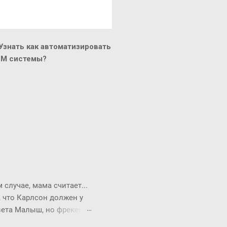
знать как автоматизировать
CM системы?
случае, мама считает...
, что Карлсон должен у
твета Малыш, но фрекен
опрос всегда можно