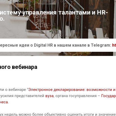
К основному контенту
систему управления талантами и HR-
ю.
ересные идеи о Digital HR в нашем канале в Telegram:
h
ого вебинара
и о вебинаре "
Электронное декларирование: возможности и
g-усилия представителей
вуза
, органа госуправления –
Госуда
неса
.
ух недель можно более объективно оценить итоги и значение