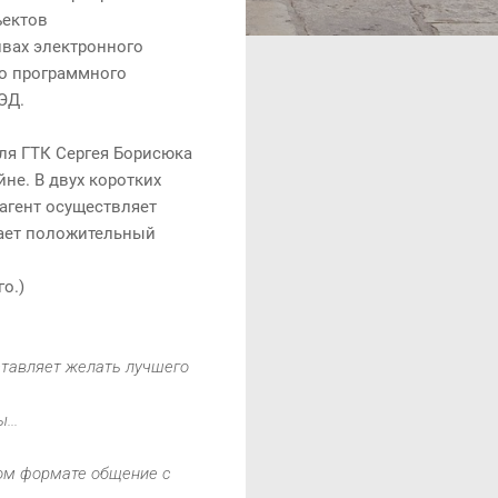
ъектов
ивах электронного
о программного
ЭД.
ля ГТК Сергея Борисюка
не. В двух коротких
агент осуществляет
чает положительный
о.)
оставляет желать лучшего
...
ном формате общение с