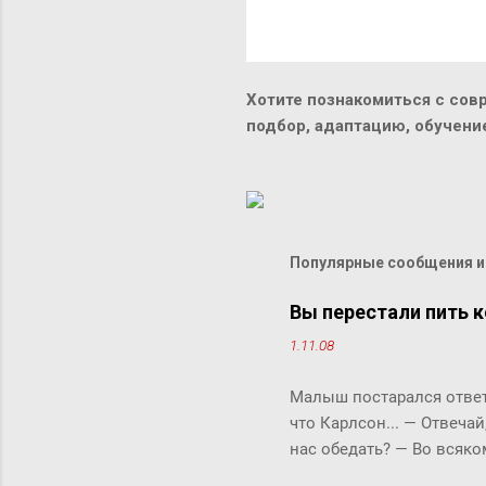
Хотите познакомиться с сов
подбор, адаптацию, обучен
Популярные сообщения из
Вы перестали пить к
1.11.08
Малыш постарался ответи
что Карлсон... ― Отвечай
нас обедать? ― Во всяко
Бок прервала его жестки