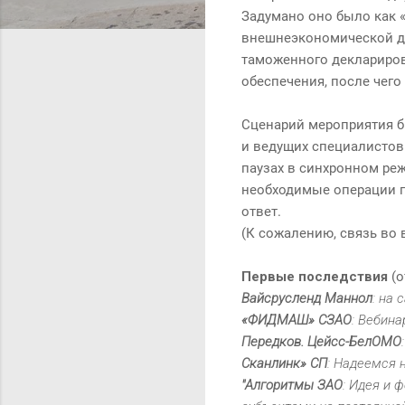
Задумано оно было как 
внешнеэкономической де
таможенного деклариров
обеспечения, после чего
Сценарий мероприятия б
и ведущих специалистов 
паузах в синхронном ре
необходимые операции п
ответ.
(К сожалению, связь во 
Первые последствия
(о
Вайсрусленд Маннол
: на
«ФИДМАШ» СЗАО
: Вебин
Передков. Цейсс-БелОМО
Сканлинк» СП
: Надеемся 
"Алгоритмы ЗАО
: Идея и 