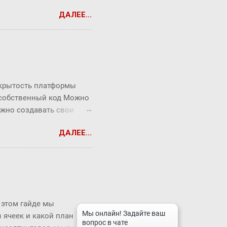
ДАЛЕЕ...
ткрытость платформы
 собственный код Можно
ожно создавать свои
бочного» продукта и не
ДАЛЕЕ...
жку вендора. В системе
) HR-портала Библиотеки
зированные процессы
атформу встроены
ть новые объекты и
ени, эти инструменты
 этом гайде мы
: интерфейс - создавать
з ячеек и какой план