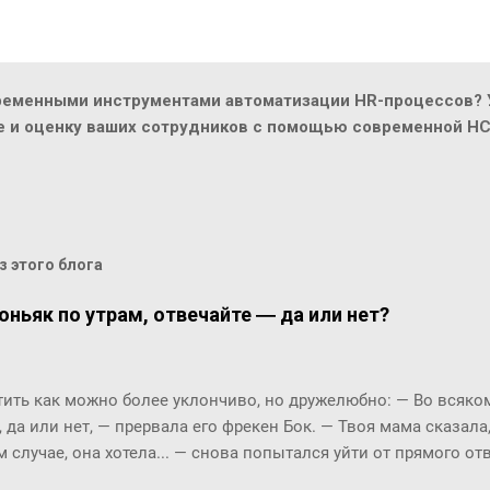
ременными инструментами автоматизации HR-процессов? У
ие и оценку ваших сотрудников с помощью современной H
 этого блога
оньяк по утрам, отвечайте ― да или нет?
ть как можно более уклончиво, но дружелюбно: ― Во всяком 
, да или нет, ― прервала его фрекен Бок. ― Твоя мама сказала
м случае, она хотела... ― снова попытался уйти от прямого о
м окриком: ― Я сказала, отвечай ― да или нет! На простой в