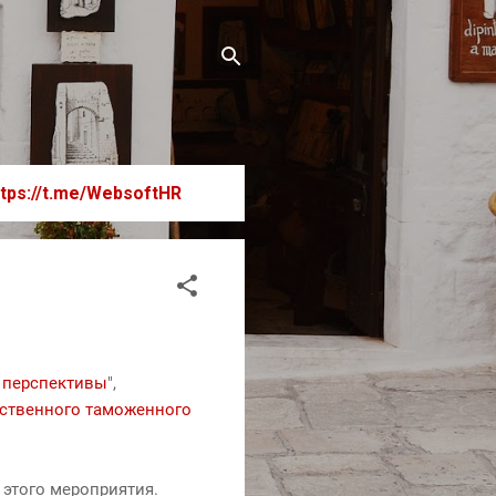
ttps://t.me/WebsoftHR
 перспективы
",
рственного таможенного
 этого мероприятия.