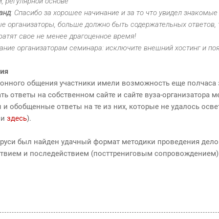
, регулярной основе
анд
: Спасибо за хорошее начинание и за то что увидел знакомые 
ые организаторы, больше должно быть содержательных ответов, т
ратят свое не менее драгоценное время!
ание организаторам семинара: исключите внешний хостинг и поя
ия
онного общения участники имели возможность еще полчаса 
ть ответы на собственном сайте и сайте вуза-организатора 
и обобщенные ответы на те из них, которые не удалось осве
и
здесь
).
аруси был найден удачный формат методики проведения дело
твием и последействием (посттрениговым сопровождением)