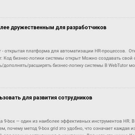
что это за загадочный всплекс интереса в конце 2006 года???
олее дружественным для разработчиков
r - открытая платформа для автоматизации HR-процессов. О
т: Код бизнес-логики системы открыт Можно создавать свой
ь/дополнять/расширять бизнес-логику системы В WebTutor м
енты автоматизации HR-процессов, оставаясь в рамках «коро
озможности обновлять версии и получать техническую поддер
орабатывать и разрабатывать "с нуля": Шаблоны (интерфейсы
в Настройки маршрутов согласований (Workflows) Автомати
ользовать для развития сотрудников
ческие отчёты ... Чтобы эти доработки были возможны, в пл
енты разработки. С их помощью разработчики могут создава
ровать их в существующие процессы. Но, до последнего врем
 9-box — один из наиболее эффективных инструментов HR. В
 особенно удобны разработчикам по двум основным причинам
м, почему метод 9-box grid это удобно, что означает каждая и
(шаблоны, процедуры, ...) и их код нужно было в п...