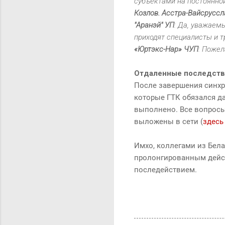
субъектами на постоянной
Козлов. Асстра-Вайсруссл
"Аранэй" УП
: Да, уважаем
приходят специалисты и т
«Юртэкс-Нар» ЧУП
: Пожел
Отдаленные последств
После завершения синхр
которые ГТК обязался да
выполнено. Все вопросы 
выложены в сети (
здесь
Имхо, коллегами из Бел
пролонгированным дейс
последействием.