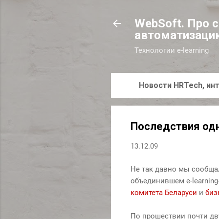
WebSoft. Про 
автоматизаци
Технологии e-learning
Новости HRTech, инт
Последствия одн
13.12.09
Не так давно мы сообщал
объединившем e-learnin
комитета Беларуси
и
биз
По прошествии почти дв