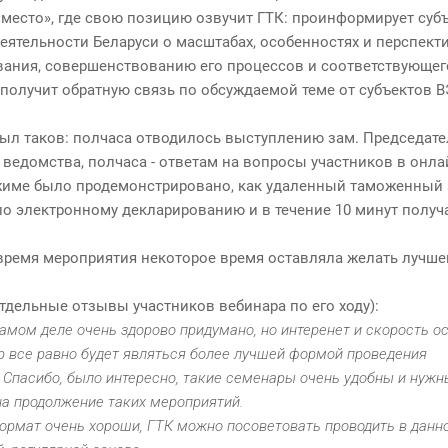
«место», где свою позицию озвучит ГТК: проинформирует суб
ятельности Беларуси о масштабах, особенностях и перспект
ания, совершенствованию его процессов и соответствующег
 получит обратную связь по обсуждаемой теме от субъектов В
ыл таков: полчаса отводилось выступлению зам. Председате
ведомства, полчаса - ответам на вопросы участников в онлай
жиме было продемонстрировано, как удаленный таможенный 
о электронному декларированию и в течение 10 минут полу
время мероприятия некоторое время оставляла желать лучшег
тдельные отзывы участников вебинара по его ходу):
 самом деле очень здорово придумано, но интеренет и скорость 
ар все равно будет являться более лучшей формой проведения
: Спасибо, было интересно, такие семенары очень удобны и нужны
на продолжение таких мероприятий.
формат очень хороши, ГТК можно посоветовать проводить в дан