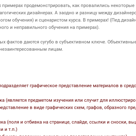
 примерах продемонстрировать, как провалились некоторые
гогических дизайнерах. А заодно и разницу между дизайнеро
огом обучения) и сценаристом курса. В примерах! (Пед.дизайн
ого и неправильного обучения на примерах).
ых фактов даются сугубо в субъективном ключе. Объективн
 незаинтересованным лицам.
подразделяет графическое представление материалов в средс
ика (является предметом изучения или случит для иллюстрир
редставление в виде графических схем, графов, образного пр
ка (поля и отбивка на странице, слайде, ссылки и сноски, в
 и т.п.)