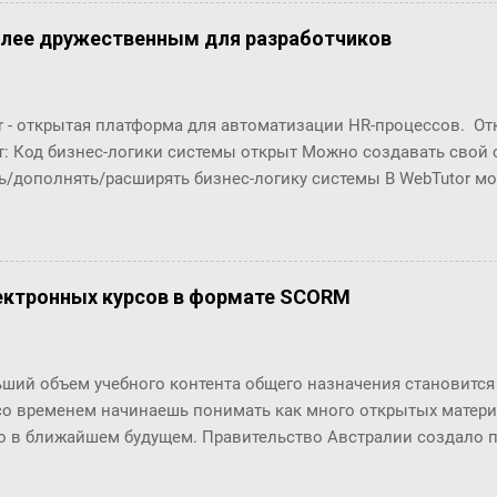
олее дружественным для разработчиков
r - открытая платформа для автоматизации HR-процессов. О
т: Код бизнес-логики системы открыт Можно создавать свой
ь/дополнять/расширять бизнес-логику системы В WebTutor м
енты автоматизации HR-процессов, оставаясь в рамках «коро
озможности обновлять версии и получать техническую поддер
орабатывать и разрабатывать "с нуля": Шаблоны (интерфейсы
в Настройки маршрутов согласований (Workflows) Автомати
ектронных курсов в формате SCORM
ческие отчёты ... Чтобы эти доработки были возможны, в пл
енты разработки. С их помощью разработчики могут создава
ровать их в существующие процессы. Но, до последнего врем
ьший объем учебного контента общего назначения становитс
 особенно удобны разработчикам по двум основным причинам
со временем начинаешь понимать как много открытых материа
(шаблоны, процедуры, ...) и их код нужно было в п...
о в ближайшем будущем. Правительство Австралии создало про
работки учебного контента, котрый бы помогал тренинговым 
ь качество обучения (и финансирует его в объеме 15 миллио