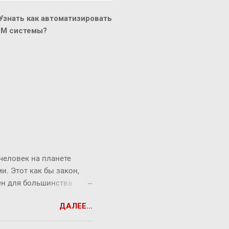
знать как автоматизировать
CM системы?
 человек на планете
. Этот как бы закон,
рен для большинства
торый продолжает
ДАЛЕЕ...
от закон ребята из
Messenger (180