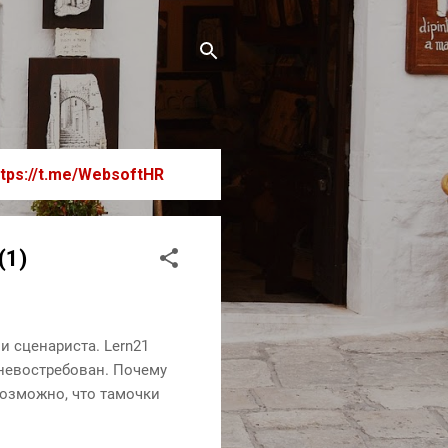
ttps://t.me/WebsoftHR
(1)
и сценариста. Lern21
 невостребован. Почему
 Возможно, что тамочки