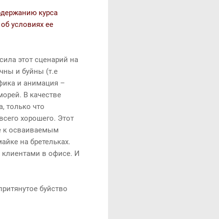
одержанию курса
 об условиях ее
сила этот сценарий на
чны и буйны (т.е
фика и анимация –
морей. В качестве
, только что
сего хорошего. Этот
е к осваиваемым
айке на бретельках.
 клиентами в офисе. И
притянутое буйство