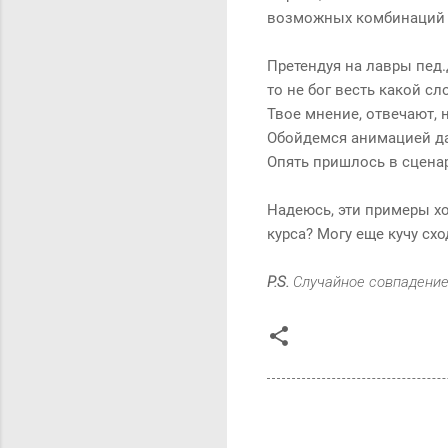
возможных комбинаций 
Претендуя на лавры пед.
то не бог весть какой сл
Твое мнение, отвечают,
Обойдемся анимацией да
Опять пришлось в сцена
Надеюсь, эти примеры х
курса? Могу еще кучу сх
P.S.
Случайное совпадение