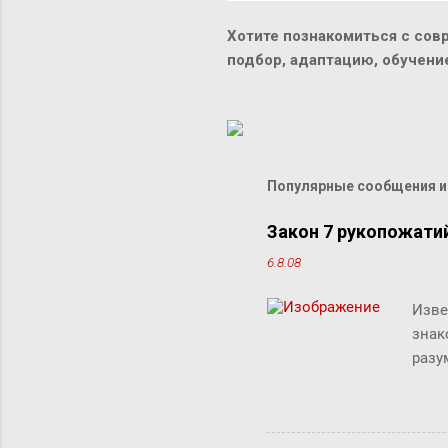
Хотите познакомиться с сов
подбор, адаптацию, обучен
Популярные сообщения из
Закон 7 рукопожати
6.8.08
Изве
знак
разу
люде
"сжи
Micr