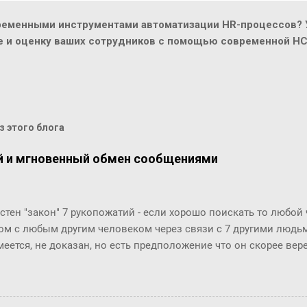
ременными инструментами автоматизации HR-процессов? У
ие и оценку ваших сотрудников с помощью современной H
 этого блога
й и мгновенный обмен сообщениями
стен "закон" 7 рукопожатий - если хорошо поискать то любой
ом с любым другим человеком через связи с 7 другими людьми
меется, не доказан, но есть предположение что он скорее ве
й. Закон вполне отражает концепцию "маленького мира", ко
маться" за счет технологий (интернет, авиаперелеты и т.п.). Эт
osofr Research решили проверить на пользователях Microsoft 