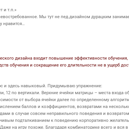
т и т.п.»
 невостребованное. Мы тут не пед.дизайном дурацким занима
у нравится…
ческого дизайна входит повышение эффективности обучения,
едств обучения и сокращение его длительности не в ущерб д
рс и здесь навыковый. Придумываю упражнение:
ли, 12 по вертикали. Верхние ячейки матрицы – места входа об
висимости от выбора ячейки далее по определенному алгоритм
ачислением баллов и коэффициентов, возвратами на нескольк
дами в случае совсем неправильного поведения и возвратом 
зчивым подталкиванием к поведению корпоративно желатель
Даже на игру похоже. Благодаря комбинаторике всего и вся в