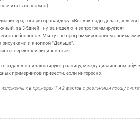
сосчитать несложно).
дизайнера, говорю провайдеру: «Вот как надо делать, дешево
ожный, за 3-5дней , ну, за неделю и запрограммируется».
 невостребованное. Мы тут не программированием занимаемс
 рисунками и кнопкой "Дальше".
ристы переквалифицироваться.
оть отдаленно иллюстируют разницу, между дизайнером обуч
одных примерчиков привести, если интересно.
 изложенных в примерах 1 и 2 фактов с реальными прошу счита