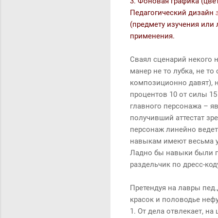
3. Фоновая графика (цве
Педагогический дизайн
(предмету изучения или 
применения.
Сваял сценарий некого н
манер не то лубка, не т
композиционно давят), н
процентов 10 от силы 15 
главного персонажа – яв
получивший аттестат зр
персонаж линейно ведет
навыкам имеют весьма ус
Ладно бы навыки были гр
раздельчик по дресс-коду
Претендуя на лавры пед.
красок и половодье неф
1. От дела отвлекает, на