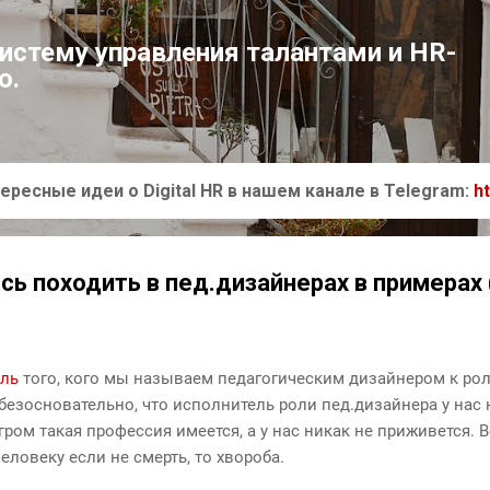
К основному контенту
систему управления талантами и HR-
ю.
ересные идеи о Digital HR в нашем канале в Telegram:
h
сь походить в пед.дизайнерах в примерах 
оль
того, кого мы называем педагогическим дизайнером к рол
ебезосновательно, что исполнитель роли пед.дизайнера у нас
угром такая профессия имеется, а у нас никак не приживется.
еловеку если не смерть, то хвороба.