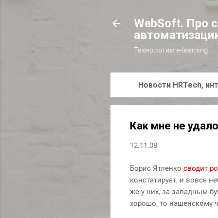
WebSoft. Про 
автоматизаци
Технологии e-learning
Новости HRTech, инт
Как мне не удало
12.11.08
Борис Ятленко
сводит р
констатирует, и вовсе н
же у них, за западным б
хорошо, то нашенскому ч