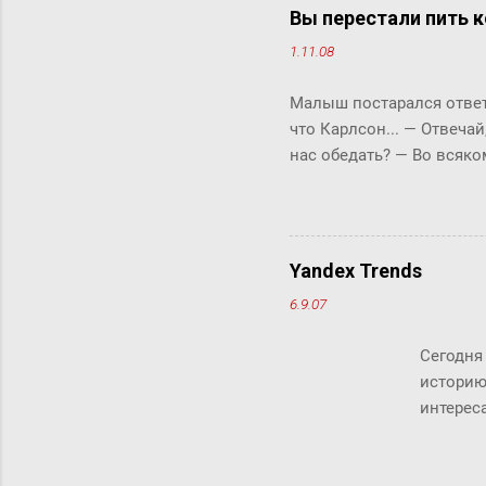
милл
Вы перестали пить к
счит
1.11.08
дист
рабо
Малыш постарался ответи
комм
что Карлсон... ― Отвечай
клик
нас обедать? ― Во всяко
Бок прервала его жестки
ответить «да» или «нет»,
задам тебе простой вопро
отвечай ― да или нет? У 
Yandex Trends
что-то сказать, но не м
6.9.07
свой вопрос: ты переста
так хотелось помочь фрек
Сегодня
историю
интереса
Кстати, 