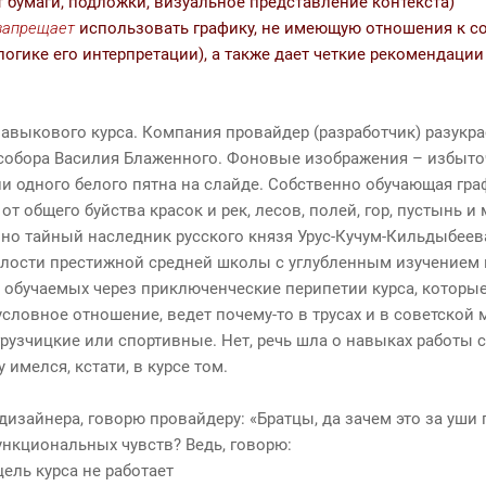
т бумаги, подложки, визуальное представление контекста)
запрещает
использовать графику, не имеющую отношения к с
логике его интерпретации), а также дает четкие рекомендации
авыкового курса. Компания провайдер (разработчик) разукра
о собора Василия Блаженного. Фоновые изображения – избыто
и одного белого пятна на слайде. Собственно обучающая гра
от общего буйства красок и рек, лесов, полей, гор, пустынь и 
но тайный наследник русского князя Урус-Кучум-Кильдыбеева
елости престижной средней школы с углубленным изучением в
 обучаемых через приключенческие перипетии курса, которы
ловное отношение, ведет почему-то в трусах и в советской м
узчицкие или спортивные. Нет, речь шла о навыках работы с
 имелся, кстати, в курсе том.
дизайнера, говорю провайдеру: «Братцы, да зачем это за уши 
ункциональных чувств? Ведь, говорю:
 цель курса не работает